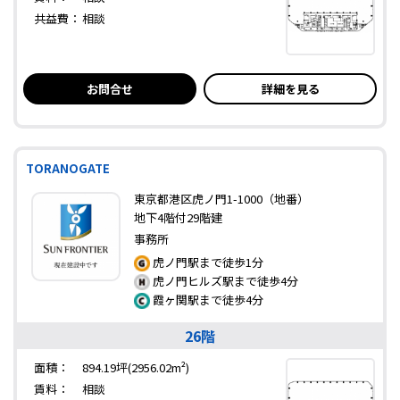
共益費：
相談
お問合せ
詳細を見る
TORANOGATE
東京都港区虎ノ門1-1000（地番）
地下4階付29階建
事務所
虎ノ門駅まで徒歩1分
虎ノ門ヒルズ駅まで徒歩4分
霞ヶ関駅まで徒歩4分
26階
面積：
894.19坪(2956.02m²)
賃料：
相談