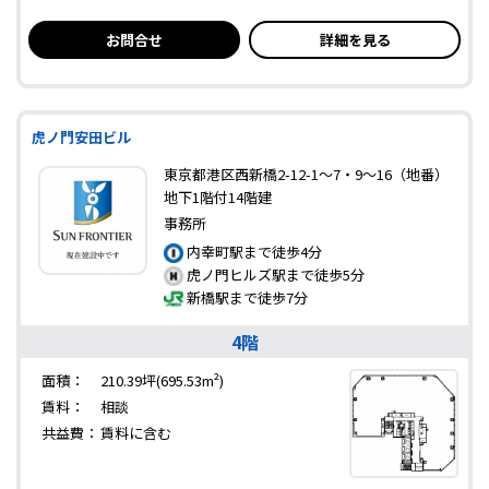
お問合せ
詳細を見る
虎ノ門安田ビル
東京都港区西新橋2-12-1～7・9～16（地番）
地下1階付14階建
事務所
内幸町駅まで徒歩4分
虎ノ門ヒルズ駅まで徒歩5分
新橋駅まで徒歩7分
4階
面積：
210.39坪(695.53m²)
賃料：
相談
共益費：
賃料に含む