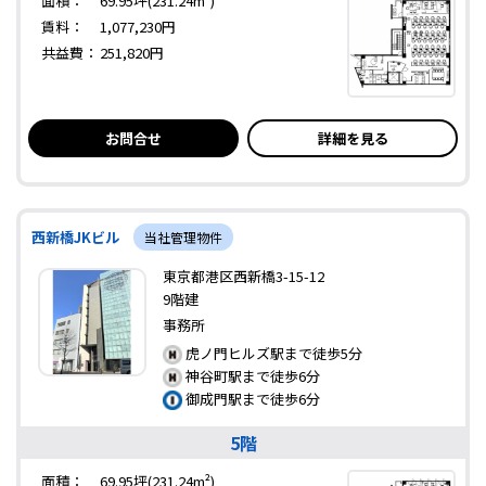
面積：
69.95坪(231.24m²)
賃料：
1,077,230円
共益費：
251,820円
お問合せ
詳細を見る
西新橋JKビル
当社管理物件
東京都港区西新橋3-15-12
9階建
事務所
虎ノ門ヒルズ駅まで徒歩5分
神谷町駅まで徒歩6分
御成門駅まで徒歩6分
5階
面積：
69.95坪(231.24m²)