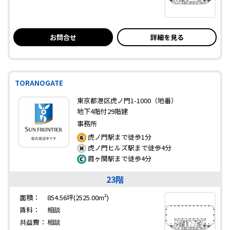
お問合せ
詳細を見る
TORANOGATE
東京都港区虎ノ門1-1000（地番）
地下4階付29階建
事務所
虎ノ門駅まで徒歩1分
虎ノ門ヒルズ駅まで徒歩4分
霞ヶ関駅まで徒歩4分
23階
面積：
854.56坪(2525.00m²)
賃料：
相談
共益費：
相談