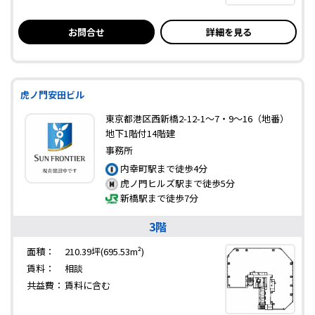
お問合せ
詳細を見る
虎ノ門安田ビル
東京都港区西新橋2-12-1～7・9～16（地番）
地下1階付14階建
事務所
内幸町駅まで徒歩4分
虎ノ門ヒルズ駅まで徒歩5分
新橋駅まで徒歩7分
3階
面積：
210.39坪(695.53m²)
賃料：
相談
共益費：
賃料に含む