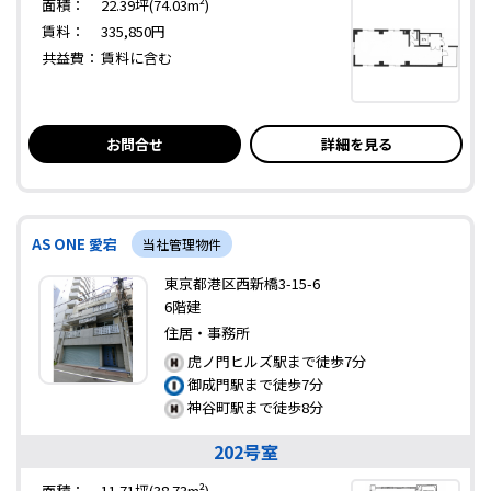
面積：
22.39坪(74.03m²)
賃料：
335,850円
共益費：
賃料に含む
お問合せ
詳細を見る
AS ONE 愛宕
当社管理物件
東京都港区西新橋3-15-6
6階建
住居・事務所
虎ノ門ヒルズ駅まで徒歩7分
御成門駅まで徒歩7分
神谷町駅まで徒歩8分
202号室
面積：
11.71坪(38.73m²)