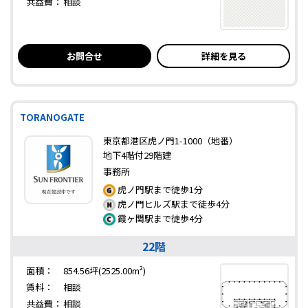
共益費：
相談
お問合せ
詳細を見る
TORANOGATE
東京都港区虎ノ門1-1000（地番）
地下4階付29階建
事務所
虎ノ門駅まで徒歩1分
虎ノ門ヒルズ駅まで徒歩4分
霞ヶ関駅まで徒歩4分
22階
面積：
854.56坪(2525.00m²)
賃料：
相談
共益費：
相談