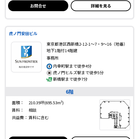
お問合せ
詳細を見る
虎ノ門安田ビル
東京都港区西新橋2-12-1～7・9～16（地番）
地下1階付14階建
事務所
内幸町駅まで徒歩4分
虎ノ門ヒルズ駅まで徒歩5分
新橋駅まで徒歩7分
6階
面積：
210.39坪(695.53m²)
賃料：
相談
共益費：
賃料に含む