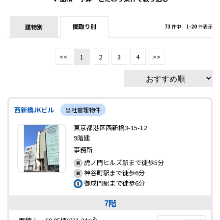
間取り別
建物別
73
件中
1-20
件表示
<<
1
2
3
4
>>
西新橋JKビル
当社管理物件
東京都港区西新橋3-15-12
9階建
事務所
虎ノ門ヒルズ駅まで徒歩5分
神谷町駅まで徒歩6分
御成門駅まで徒歩6分
7階