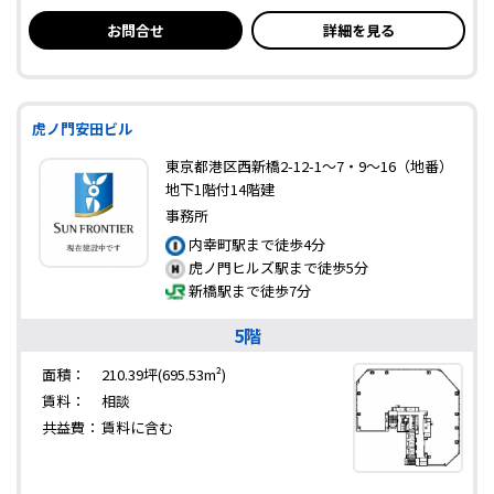
お問合せ
詳細を見る
虎ノ門安田ビル
東京都港区西新橋2-12-1～7・9～16（地番）
地下1階付14階建
事務所
内幸町駅まで徒歩4分
虎ノ門ヒルズ駅まで徒歩5分
新橋駅まで徒歩7分
5階
面積：
210.39坪(695.53m²)
賃料：
相談
共益費：
賃料に含む