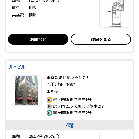
賃料：
相談
共益費：
相談
お問合せ
詳細を見る
升本ビル
東京都港区虎ノ門1-7-6
地下1階付7階建
事務所
虎ノ門駅まで徒歩1分
虎ノ門ヒルズ駅まで徒歩2分
霞ヶ関駅まで徒歩7分
4階
面積：
26.17坪(86.53m²)