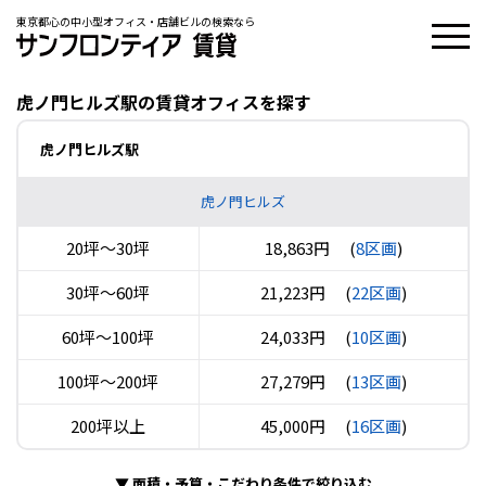
東京都心の中小型オフィス・店舗ビルの検索なら
虎ノ門ヒルズ駅の賃貸オフィスを探す
虎ノ門ヒルズ駅
虎ノ門ヒルズ
20坪〜30坪
18,863円
(
8区画
)
30坪〜60坪
21,223円
(
22区画
)
60坪〜100坪
24,033円
(
10区画
)
100坪〜200坪
27,279円
(
13区画
)
200坪以上
45,000円
(
16区画
)
▼
面積・予算・こだわり条件で絞り込む