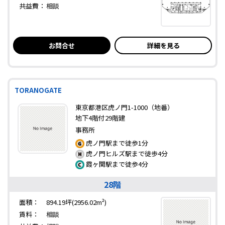
共益費：
相談
お問合せ
詳細を見る
TORANOGATE
東京都港区虎ノ門1-1000（地番）
地下4階付29階建
事務所
虎ノ門駅まで徒歩1分
虎ノ門ヒルズ駅まで徒歩4分
霞ヶ関駅まで徒歩4分
28階
面積：
894.19坪(2956.02m²)
賃料：
相談