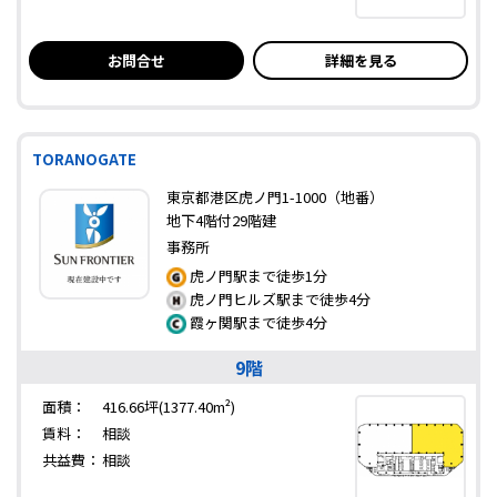
お問合せ
詳細を見る
TORANOGATE
東京都港区虎ノ門1-1000（地番）
地下4階付29階建
事務所
虎ノ門駅まで徒歩1分
虎ノ門ヒルズ駅まで徒歩4分
霞ヶ関駅まで徒歩4分
9階
面積：
416.66坪(1377.40m²)
賃料：
相談
共益費：
相談