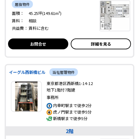
居抜物件
面積：
45.25坪(149.61m²)
賃料：
相談
共益費：
賃料に含む
お問合せ
詳細を見る
イーグル西新橋ビル
当社管理物件
東京都港区西新橋1-14-12
地下1階付7階建
事務所
内幸町駅まで徒歩2分
虎ノ門駅まで徒歩5分
新橋駅まで徒歩5分
2階