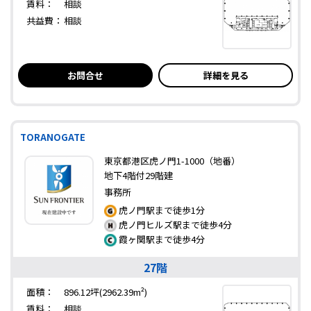
賃料：
相談
共益費：
相談
お問合せ
詳細を見る
TORANOGATE
東京都港区虎ノ門1-1000（地番）
地下4階付29階建
事務所
虎ノ門駅まで徒歩1分
虎ノ門ヒルズ駅まで徒歩4分
霞ヶ関駅まで徒歩4分
27階
面積：
896.12坪(2962.39m²)
賃料：
相談