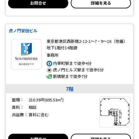
お問合せ
詳細を見る
虎ノ門安田ビル
東京都港区西新橋2-12-1～7・9～16（地番）
地下1階付14階建
事務所
内幸町駅まで徒歩4分
虎ノ門ヒルズ駅まで徒歩5分
新橋駅まで徒歩7分
7階
面積：
210.39坪(695.53m²)
賃料：
相談
共益費：
賃料に含む