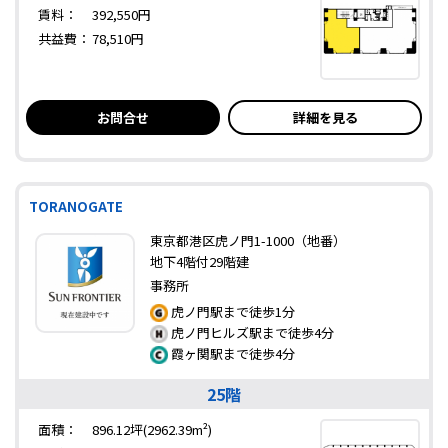
賃料：
392,550円
共益費：
78,510円
お問合せ
詳細を見る
TORANOGATE
東京都港区虎ノ門1-1000（地番）
地下4階付29階建
事務所
虎ノ門駅まで徒歩1分
虎ノ門ヒルズ駅まで徒歩4分
霞ヶ関駅まで徒歩4分
25階
面積：
896.12坪(2962.39m²)