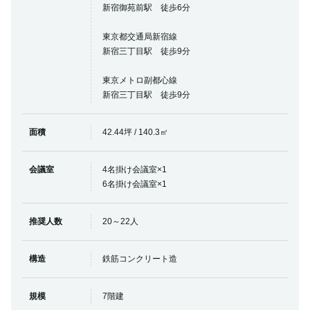
新宿御苑前駅 徒歩6分
東京都交通局新宿線
新宿三丁目駅 徒歩9分
東京メトロ副都心線
新宿三丁目駅 徒歩9分
面積
42.44坪 / 140.3㎡
会議室
4名掛け会議室×1
6名掛け会議室×1
推奨人数
20～22人
構造
鉄筋コンクリート造
規模
7階建