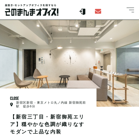
CLOSE
新宿区新宿 - 東京メトロ丸ノ内線 新宿御苑前
駅 徒歩6分
【新宿三丁目・新宿御苑エリ
ア】穏やかな色調が織りなす
モダンで上品な内装