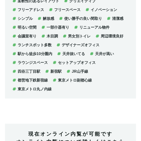
柔軟性のあるレイアウト
クリエイティブ
フリーアドレス
フリースペース
イノベーション
シンプル
解放感
使い勝手の良い間取り
清潔感
明るい空間
一部什器有り
リニューアル物件
会議室有り
木目調
男女別トイレ
周辺環境良好
ランチスポット多数
デザイナーズオフィス
駅から徒歩10分圏内
天井抜いてる
天井が高い
ラウンジスペース
セットアップオフィス
四谷三丁目駅
新宿駅
JR山手線
都営地下鉄新宿線
東京メトロ副都心線
東京メトロ丸ノ内線
現在オンライン内覧が可能です