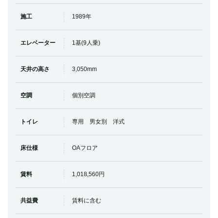
施工
1989年
エレベーター
1基(9人乗)
天井の高さ
3,050mm
空調
個別空調
トイレ
専用 男女別 洋式
床仕様
OAフロア
賃料
1,018,560円
共益費
賃料に含む