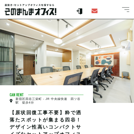
CAN RENT
新宿区四谷三栄町 - JR 中央線快速 四ツ谷
駅 徒歩4分
【原状回復工事不要】粋で洒
落たスポットが集まる四谷！
デザイン性高いコンパクトサ