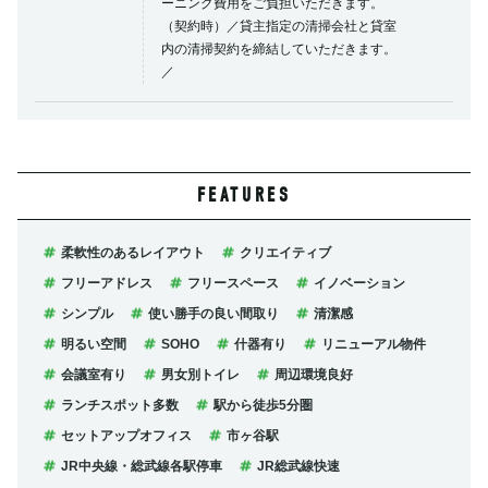
ーニング費用をご負担いただきます。
（契約時）／貸主指定の清掃会社と貸室
内の清掃契約を締結していただきます。
／
FEATURES
柔軟性のあるレイアウト
クリエイティブ
フリーアドレス
フリースペース
イノベーション
シンプル
使い勝手の良い間取り
清潔感
明るい空間
SOHO
什器有り
リニューアル物件
会議室有り
男女別トイレ
周辺環境良好
ランチスポット多数
駅から徒歩5分圏
セットアップオフィス
市ヶ谷駅
JR中央線・総武線各駅停車
JR総武線快速