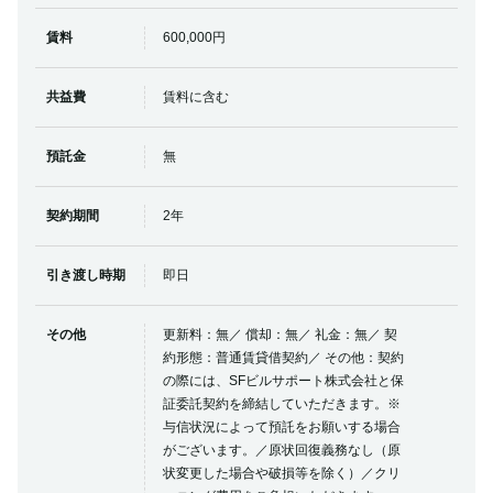
賃料
600,000円
共益費
賃料に含む
預託金
無
契約期間
2年
引き渡し時期
即日
その他
更新料：無／ 償却：無／ 礼金：無／ 契
約形態：普通賃貸借契約／ その他：契約
の際には、SFビルサポート株式会社と保
証委託契約を締結していただきます。※
与信状況によって預託をお願いする場合
がございます。／原状回復義務なし（原
状変更した場合や破損等を除く）／クリ