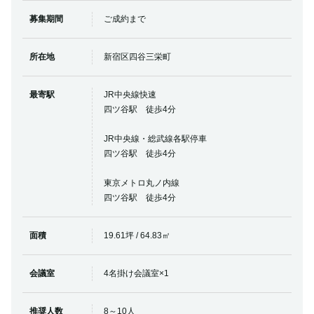
募集期間
ご成約まで
所在地
新宿区四谷三栄町
最寄駅
JR中央線快速
四ツ谷駅 徒歩4分
JR中央線・総武線各駅停車
四ツ谷駅 徒歩4分
東京メトロ丸ノ内線
四ツ谷駅 徒歩4分
面積
19.61坪 / 64.83㎡
会議室
4名掛け会議室×1
推奨人数
8～10人