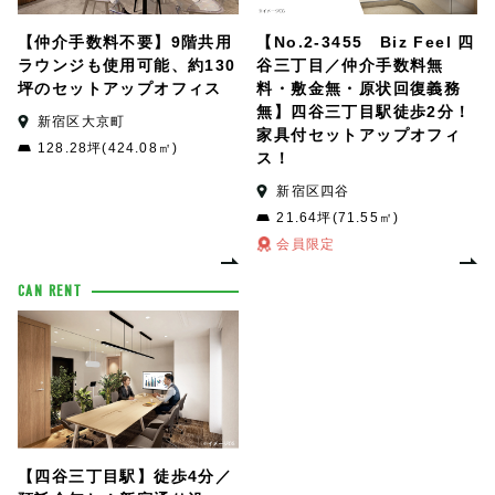
【No.2-3455 Biz Feel 四
【仲介手数料不要】9階共用
谷三丁目／仲介手数料無
ラウンジも使用可能、約130
料・敷金無・原状回復義務
坪のセットアップオフィス
無】四谷三丁目駅徒歩2分！
新宿区大京町
家具付セットアップオフィ
128.28坪(424.08㎡)
ス！
新宿区四谷
21.64坪(71.55㎡)
会員限定
CAN RENT
【四谷三丁目駅】徒歩4分／