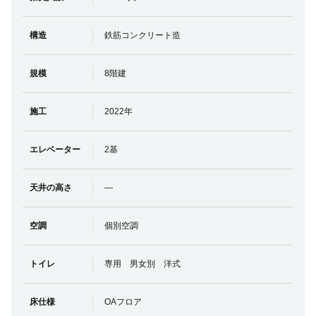
構造
鉄筋コンクリート造
規模
8階建
施工
2022年
エレベーター
2基
天井の高さ
―
空調
個別空調
トイレ
専用 男女別 洋式
床仕様
OAフロア