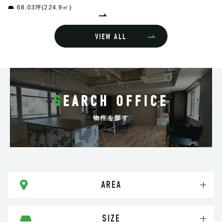
68.03坪(224.9㎡)
VIEW ALL
SEARCH OFFICE
物件を探す
AREA
SIZE