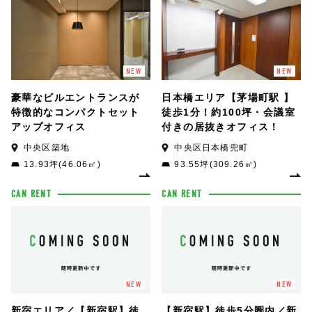
NEW
NEW
豪華なビルエントランスが
日本橋エリア【茅場町駅 】
特徴的なコンパクトセット
徒歩1分！約100坪・会議室
アップオフィス
付きの居抜きオフィス！
中央区築地
中央区日本橋兜町
13.93坪(46.06㎡)
93.55坪(309.26㎡)
CAN RENT
CAN RENT
NEW
NEW
新宿エリア／【新宿駅】徒
【新宿駅】徒歩5分圏内／新