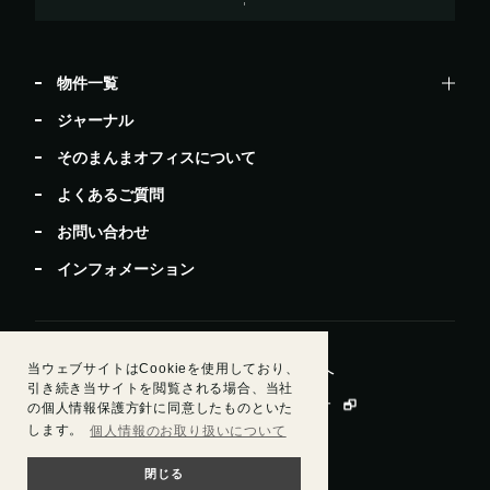
物件一覧
ジャーナル
そのまんまオフィスについて
よくあるご質問
お問い合わせ
インフォメーション
当ウェブサイトはCookieを使用しており、
居抜きで退去したい方
ビルオーナー・管理会社様へ
引き続き当サイトを閲覧される場合、当社
運営会社情報
会員規約
個人情報保護方針
の個人情報保護方針に同意したものといた
します。
個人情報のお取り扱いについて
閉じる
© Sun Frontier Fudousan Co., Ltd.