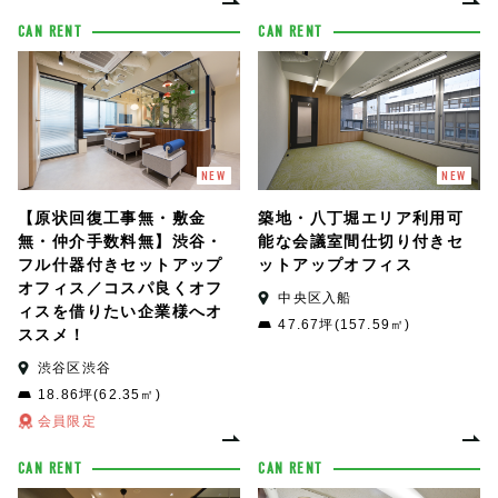
CAN RENT
CAN RENT
NEW
NEW
【原状回復工事無・敷金
築地・八丁堀エリア利用可
無・仲介手数料無】渋谷・
能な会議室間仕切り付きセ
フル什器付きセットアップ
ットアップオフィス
オフィス／コスパ良くオフ
中央区入船
ィスを借りたい企業様へオ
47.67坪(157.59㎡)
ススメ！
渋谷区渋谷
18.86坪(62.35㎡)
会員限定
CAN RENT
CAN RENT