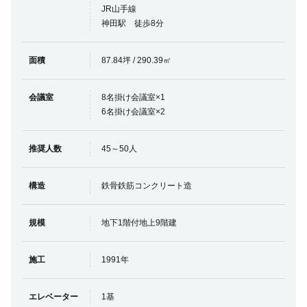
JR山手線
神田駅 徒歩8分
面積
87.84坪 / 290.39㎡
会議室
8名掛け会議室×1
6名掛け会議室×2
推奨人数
45～50人
構造
鉄骨鉄筋コンクリート造
規模
地下1階付地上9階建
施工
1991年
エレベーター
1基