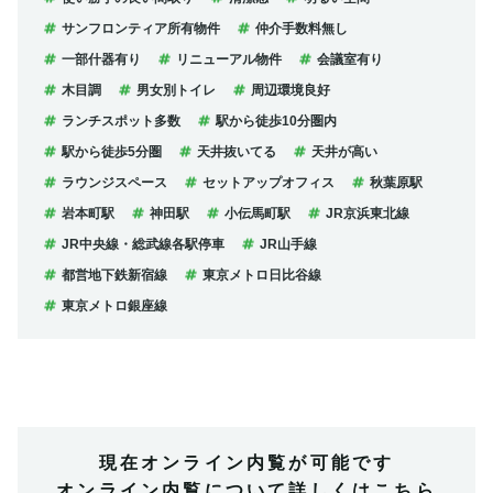
サンフロンティア所有物件
仲介手数料無し
一部什器有り
リニューアル物件
会議室有り
木目調
男女別トイレ
周辺環境良好
ランチスポット多数
駅から徒歩10分圏内
駅から徒歩5分圏
天井抜いてる
天井が高い
ラウンジスペース
セットアップオフィス
秋葉原駅
岩本町駅
神田駅
小伝馬町駅
JR京浜東北線
JR中央線・総武線各駅停車
JR山手線
都営地下鉄新宿線
東京メトロ日比谷線
東京メトロ銀座線
現在オンライン内覧が可能です
オンライン内覧について詳しくはこちら