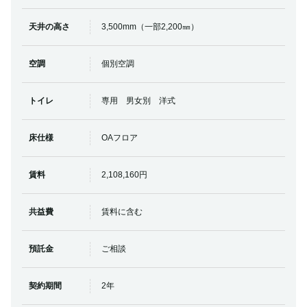
天井の高さ
3,500mm（一部2,200㎜）
空調
個別空調
トイレ
専用 男女別 洋式
床仕様
OAフロア
賃料
2,108,160円
共益費
賃料に含む
預託金
ご相談
契約期間
2年