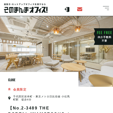
FEE FREE
仲介手数料
不要
CLOSE
会員限定
千代田区岩本町 - 東京メトロ日比谷線 小伝馬
町駅 徒歩4分
【No.2-3489 THE