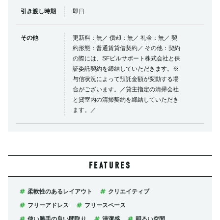
引き渡し時期
即日
その他
更新料：無／ 償却：無／ 礼金：無／ 契
約形態：普通賃貸借契約／ その他：契約
の際には、SFビルサポート株式会社と保
証委託契約を締結していただきます。※
与信状況によって預託金額が変動する場
合がございます。／貸主指定の清掃会社
と貸室内の清掃契約を締結していただき
ます。／
FEATURES
柔軟性のあるレイアウト
クリエイティブ
フリーアドレス
フリースペース
使い勝手の良い間取り
清潔感
明るい空間