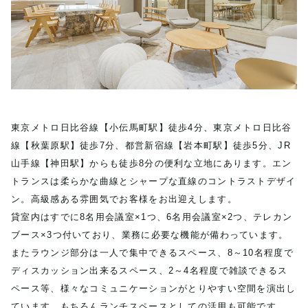
東京メトロ日比谷線【小伝馬町駅】徒歩4分、東京メトロ日比谷
線【秋葉原駅】徒歩7分、都営新宿線【岩本町駅】徒歩5分、JR
山手線【神田駅】からも徒歩8分の便利な立地にあります。エン
トランスは柔らかな曲線とシャープな直線のコントラストデザイ
ン。高級感ある雰囲気でお客様をお出迎えします。
貸室内はすでに8名用会議室×1つ、6名用会議室×2つ、テレカン
ブース×3つ付いており、業務に必要な機能が備わっています。
またラウンジ部分は一人で集中できるスペース、8～10名程度で
ディスカッション出来るスペース、2～4名程度で雑談できるス
ペース等、様々なコミュニケーションがとりやすい空間を演出し
ています。もちろんランチスペースとしての活用も可能です。