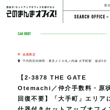
受付
SEARCH OFFICE
条件から探す
CAN RENT
会員限定
千代田区内神田 - 東京メトロ丸ノ内線 大手町駅 徒歩5分
【2-3878 THE GATE
Otemachi／仲介手数料・原
回復不要】「大手町」エリア
什器付きセットアップオフィ