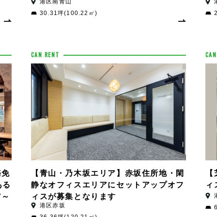
港区南青山
30.31坪(100.22㎡)
CAN RENT
CAN
務免
【青山・乃木坂エリア】赤坂住所地・閑
【
ある
静なオフィスエリアにセットアップオフ
ィ
ア～
ィスが募集となります
港区赤坂