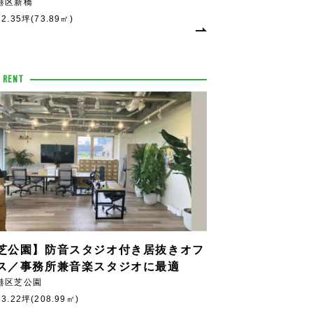
港区新橋
22.35坪(73.89㎡)
 RENT
芝公園】防音スタジオ付き居抜きオフ
ス／事務所兼音楽スタジオに最適
港区芝公園
63.22坪(208.99㎡)