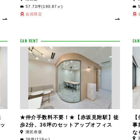
57.73坪(190.87㎡)
会員限定
CAN RENT
CAN
線
★仲介手数料不要！★【赤坂見附駅】徒
【
セッ
歩2分、36坪のセットアップオフィス
事
港区赤坂
な
36坪(119㎡)