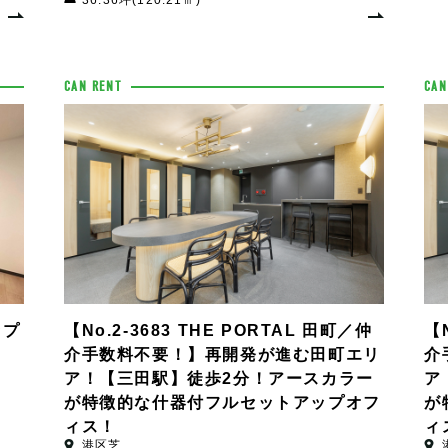
36.36坪(120.21㎡)
CAN RENT
CAN
ップ
【No.2-3683 THE PORTAL 田町／仲
【N
介手数料不要！】再開発が進む田町エリ
介
ア！【三田駅】徒歩2分！アースカラー
ア
が特徴的な什器付フルセットアップオフ
が
ィス！
ィ
港区芝