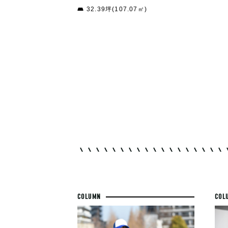
32.39坪(107.07㎡)
COLUMN
COL