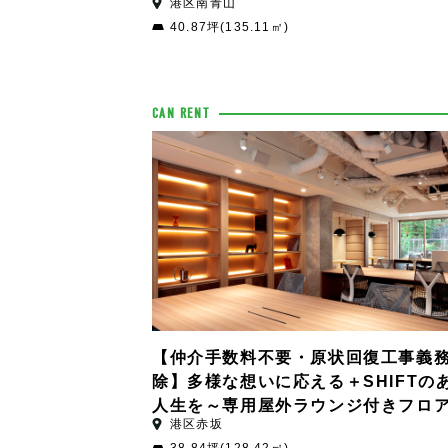
港区南青山
40.87坪(135.11㎡)
CAN RENT
【仲介手数料不要・原状回復工事義
除】多様な想いに応える＋SHIFTの
人生を～専用屋外ラウンジ付きフロ
港区赤坂