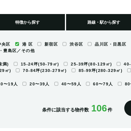
特徴
から探す
路線・駅
から探す
中央区
港 区
新宿区
渋谷区
品川区・目黒区
・豊島区／その他
未満)
15-24坪(50-79㎡)
25-39坪(80-129㎡)
40
229㎡)
70-84坪(230-279㎡)
85-99坪(280-329㎡)
10〜19人
20〜39人
40〜59人
60〜79人
8
106
条件に該当する物件数
件