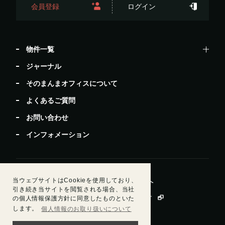
会員登録
ログイン
物件一覧
ジャーナル
そのまんまオフィスについて
よくあるご質問
お問い合わせ
インフォメーション
当ウェブサイトはCookieを使用しており、
居抜きで退去したい方
ビルオーナー・管理会社様へ
引き続き当サイトを閲覧される場合、当社
運営会社情報
会員規約
個人情報保護方針
の個人情報保護方針に同意したものといた
します。
個人情報のお取り扱いについて