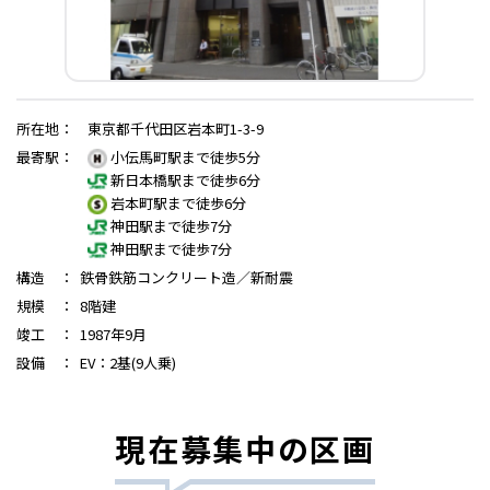
所在地
：
東京都千代田区岩本町1-3-9
最寄駅
：
小伝馬町駅まで徒歩5分
新日本橋駅まで徒歩6分
岩本町駅まで徒歩6分
神田駅まで徒歩7分
神田駅まで徒歩7分
構造
：
鉄骨鉄筋コンクリート造／新耐震
規模
：
8階建
竣工
：
1987年9月
設備
：
EV：2基(9人乗)
現在募集中の区画