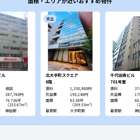
面積・エリアが近いおすすめ物件
貸主
ビル
北大手町スクエア
千代田寿ビル
6階
701号室
相談
賃料
1,330,980円
賃料
37
287,760円
共益費
190,140円
共益費
17
76.736坪
面積
63.38坪
面積
68
（253.67m²）
（209.53m²）
（2
神田駅
最寄駅
大手町駅
最寄駅
神