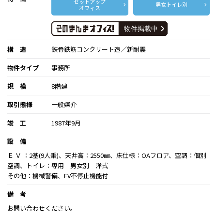
セットアップ
男女トイレ別
オフィス
構 造
鉄骨鉄筋コンクリート造／新耐震
物件タイプ
事務所
規 模
8階建
取引態様
一般媒介
竣 工
1987年9月
設 備
Ｅ Ｖ ：2基(9人乗)、天井高：2550㎜、床仕様：OAフロア、空調：個別
空調、トイレ：専用 男女別 洋式
その他：機械警備、EV不停止機能付
備 考
お問い合わせください。