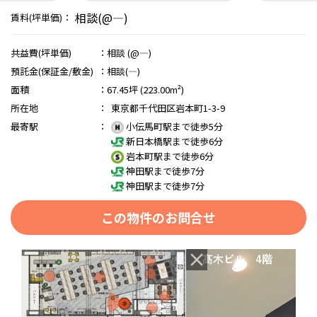
相談(@―)
賃料(坪単価)：
共益費(坪単価)
：
相談 (@―)
預託金(保証金/敷金)
：
相談(―)
面積
：
67.45坪 (223.00m²)
所在地
：
東京都千代田区岩本町1-3-9
最寄駅
：
小伝馬町駅まで徒歩5分
新日本橋駅まで徒歩6分
岩本町駅まで徒歩6分
神田駅まで徒歩7分
神田駅まで徒歩7分
この物件のお問合せ