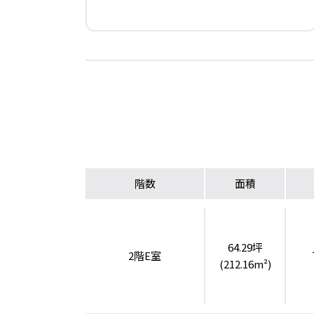
階数
面積
64.29坪
2階E室
(212.16m²)