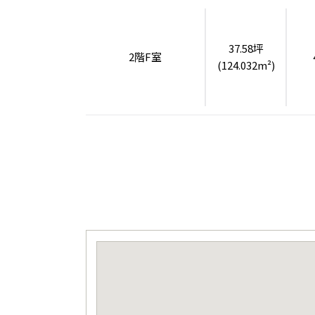
37.58坪
2階F室
(124.032m²)