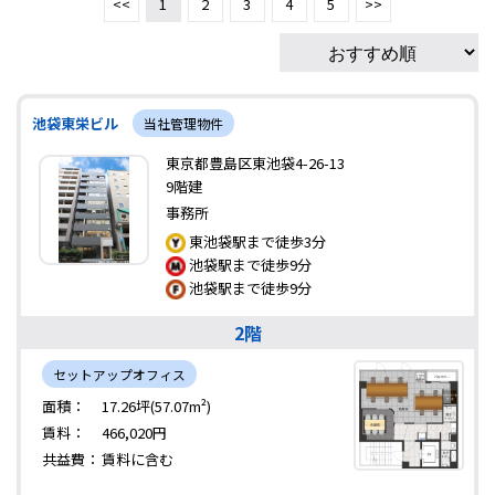
<<
1
2
3
4
5
>>
池袋東栄ビル
当社管理物件
東京都豊島区東池袋4-26-13
9階建
事務所
東池袋駅まで徒歩3分
池袋駅まで徒歩9分
池袋駅まで徒歩9分
2階
セットアップオフィス
面積：
17.26坪(57.07m²)
賃料：
466,020円
共益費：
賃料に含む