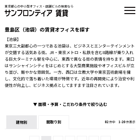
東京都心の中小型オフィス・店舗ビルの検索なら
豊島区（池袋）の賃貸オフィスを探す
【池袋】
東京三大副都心の一つである池袋は、ビジネスとエンターテインメント
が交錯する活気ある街。JR・東京メトロ・私鉄を含む8路線が乗り入れ
る巨大ターミナル駅を中心に、東西で異なる街の表情を持ちます。東口
はサンシャインシティをはじめとする大型商業施設やオフィスビルが立
ち並び、賑やかな雰囲気。一方、西口は立教大学や東京芸術劇場を擁
し、文化的で落ち着いた環境が特徴です。近年の再開発により治安や利
便性が向上し、ビジネス拠点としてますます注目されています。
▼
面積・予算・こだわり条件で絞り込む
間取り別
建物別
82
件中
1-20
件表示