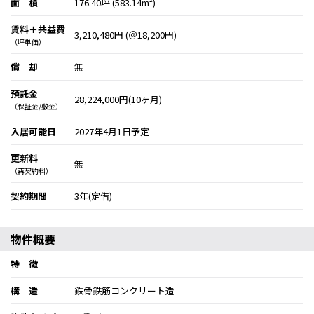
面 積
176.40坪 (583.14m²)
賃料＋共益費
3,210,480円 (＠18,200円)
（坪単価）
償 却
無
預託金
28,224,000円(10ヶ月)
（保証金/敷金）
入居可能日
2027年4月1日予定
更新料
無
（再契約料）
契約期間
3年(定借)
物件概要
特 徴
構 造
鉄骨鉄筋コンクリート造