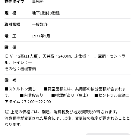
物件タイプ
事務所
規 模
地下1階付9階建
取引態様
一般媒介
竣 工
1977年5月
設 備
Ｅ Ｖ ：2基(11人乗)、天井高：2400㎜、床仕様：―、空調：セントラ
ル、トイレ：―
その他：機械警備
備 考
■スケルトン渡し ■貸室面積には、共用部の按分面積が含まれま
す。 ■内階段あり ■喫煙所あり（屋上） ■セントラル空調コ
アタイム：7：00～22：00
注) 上記の価格には、別途、消費税及び地方消費税が課されます。
消費税率が変更された場合には、以後、変更後の税率が課されることと
なります。