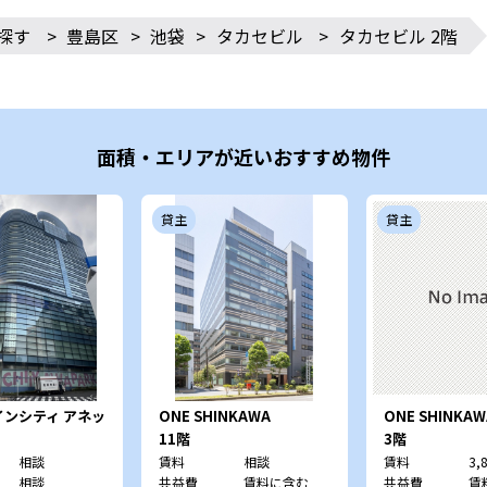
探す
>
豊島区
>
池袋
>
タカセビル
>
タカセビル 2階
面積・エリアが近いおすすめ物件
貸主
貸主
ンシティ アネッ
ONE SHINKAWA
ONE SHINKAW
11階
3階
相談
賃料
相談
賃料
3,
相談
共益費
賃料に含む
共益費
賃