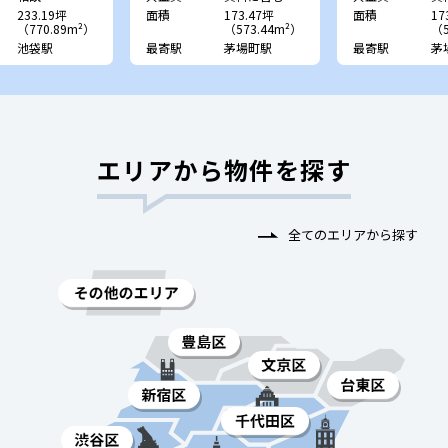
233.19坪
面積
173.47坪
面積
17
（770.89m²）
（573.44m²）
（5
池袋駅
最寄駅
茅場町駅
最寄駅
茅
エリアから物件を探す
全てのエリアから探す