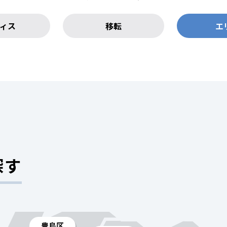
ィス
移転
エ
探す