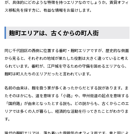
が、具体的にどのような特徴を持つエリアなのでしょうか。賃貸オフィ
ス移転先を探す方に、有益な情報をお届けします。
麹町エリアは、古くからの町人街
同じ千代田区の西側に位置する番町・麹町エリアですが、歴史的な側面
から見ると、それぞれの地域が果たした役割は大きく違っていると考え
られています。番町が、江戸城を守るための守備を固めるエリアなら、
麹町は町人たちのエリアだったと言われています。
名前の由来は、麹を扱う家が多くあったからだとする説があります。ま
たそのほかにも、道を意味する「小路」や、甲州街道の起点を意味する
「国府路」が由来となったとする説も。どの説からも、古くからこのエ
リアでは多くの人が暮らし、経済的な活動を行ってきたことがわかりま
す。
現代の麹町エリアは、落ち着いた雰囲気のオフィス街です。昔と同じよ