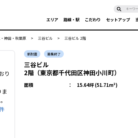
エリア
路線・駅
こだわり
セットアップ
水・神田・秋葉原
>
三谷ビル
>
三谷ビル 2階
新耐震
募集終了
三谷ビル
2階（東京都千代田区神田小川町）
おり
面積
：
15.64坪 (51.71m²)
りま
い。
件