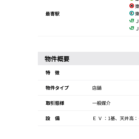
東
最寄駅
東
Ｊ
Ｊ
物件概要
特 徴
物件タイプ
店舗
取引態様
一般媒介
設 備
Ｅ Ｖ ：1基、天井