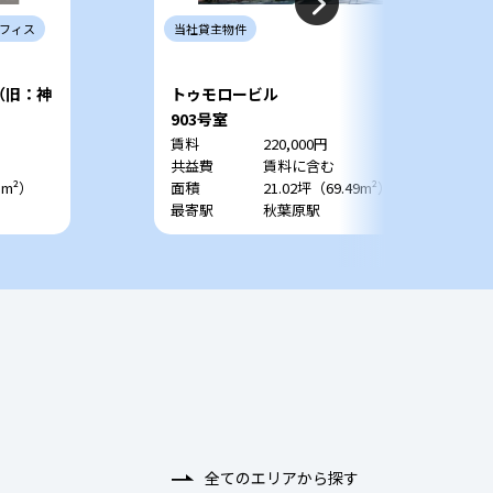
フィス
当社
貸主
物件
o （旧：神
トゥモロービル
903号室
賃料
220,000円
共益費
賃料に含む
1m²）
面積
21.02坪（69.49m²）
最寄駅
秋葉原駅
全てのエリアから探す