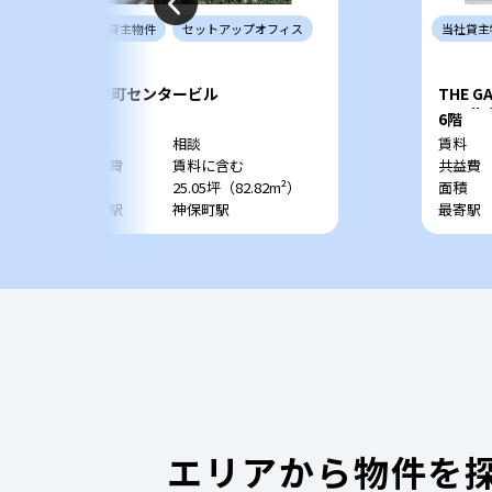
当社
貸主
物件
セットアップ
オフィス
当社
貸主
神保町センタービル
THE G
CRC
4階
6階
賃料
相談
賃料
共益費
賃料に含む
共益費
面積
25.05坪（82.82m²）
面積
最寄駅
神保町駅
最寄駅
エリアから物件を