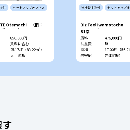
物件
セットアップ
オフィス
当社
貸主
物件
セットアップ
オ
ATE Otemachi （旧：
Biz Feel Iwamotoch
北大手町ビル）
田TYビル）
B1階
850,000円
賃料
476,000円
賃料に含む
共益費
無
25.17坪（83.22m²）
面積
17.00坪（56.2
大手町駅
最寄駅
岩本町駅
探す