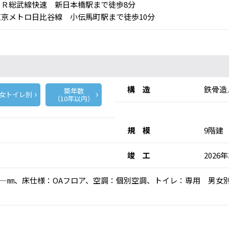
Ｒ総武線快速 新日本橋駅まで徒歩8分
京メトロ日比谷線 小伝馬町駅まで徒歩10分
構 造
鉄骨造
築年数
女トイレ別
（10年以内）
規 模
9階建
竣 工
2026
高：―㎜、床仕様：OAフロア、空調：個別空調、トイレ：専用 男女