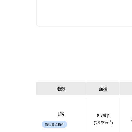
階数
面積
1階
8.76坪
(28.99m²)
当社貸主物件