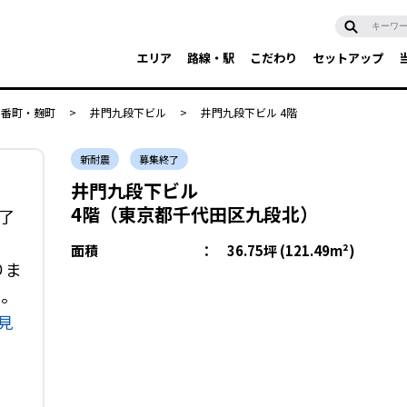
エリア
路線・駅
こだわり
セットアップ
・番町・麹町
>
井門九段下ビル
>
井門九段下ビル 4階
新耐震
募集終了
井門九段下ビル
4階（東京都千代田区九段北）
了
面積
：
36.75坪 (121.49m²)
りま
い。
見