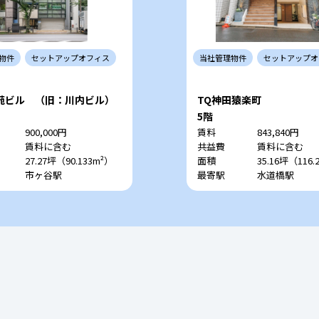
物件
セットアップ
オフィス
当社
管理
物件
セットアップ
オ
苑ビル （旧：川内ビル）
TQ神田猿楽町
5階
900,000円
賃料
843,840円
賃料に含む
共益費
賃料に含む
27.27坪（90.133m²）
面積
35.16坪（116.
市ヶ谷駅
最寄駅
水道橋駅