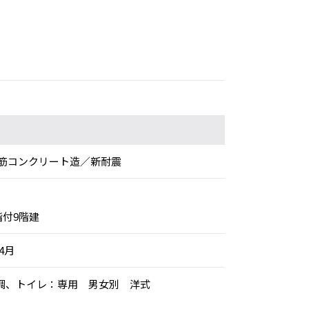
筋コンクリート造／新耐震
階付9階建
年4月
別空調、トイレ：専用 男女別 洋式