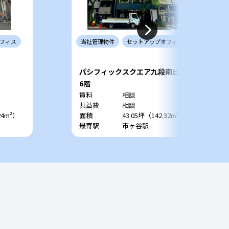
フィス
当社
管理
物件
セットアップ
オフィス
パシフィックスクエア九段南ビル
6階
賃料
相談
共益費
相談
24m²）
面積
43.05坪（142.32m²）
最寄駅
市ヶ谷駅