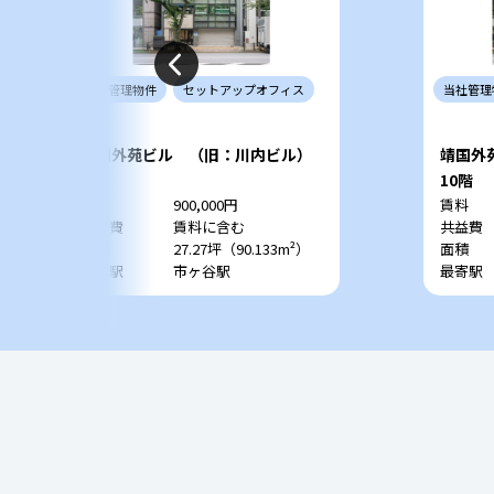
当社
管理
物件
セットアップ
オフィス
当社
管理
靖国外苑ビル （旧：川内ビル）
靖国外
6階
10階
賃料
900,000円
賃料
共益費
賃料に含む
共益費
面積
27.27坪（90.133m²）
面積
最寄駅
市ヶ谷駅
最寄駅