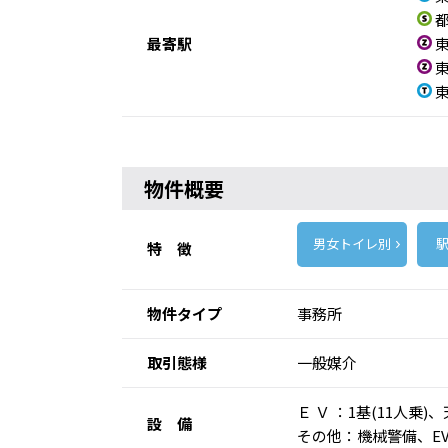
都
最寄駅
東
東
東
物件概要
男女トイレ別
駅
特 徴
物件タイプ
事務所
取引態様
一般媒介
Ｅ Ｖ ：1基(11人
設 備
その他：機械警備、E