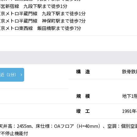
営新宿線 九段下駅まで徒歩1分
京メトロ半蔵門線 九段下駅まで徒歩1分
京メトロ半蔵門線 神保町駅まで徒歩7分
京メトロ東西線 飯田橋駅まで徒歩7分
構 造
鉄骨鉄
近（1分）
規 模
地下1
竣 工
1991
乗)、天井高：2455㎜、床仕様：OAフロア（H=40mm）、空調：個
V不停止機能付