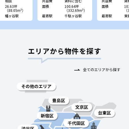
相談
共益費
賃料に含む
共益費
賃
26.63坪
面積
100.64坪
面積
10
（88.05m²）
（332.69m²）
（3
幡ヶ谷駅
最寄駅
千駄ヶ谷駅
最寄駅
東
エリアから物件を探す
全てのエリアから探す