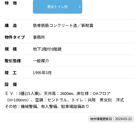
特 徴
男女トイレ別
構 造
鉄骨鉄筋コンクリート造／新耐震
物件タイプ
事務所
規 模
地下2階付8階建
取引態様
一般媒介
竣 工
1995年3月
設 備
Ｅ Ｖ ：3基(15人乗)、天井高：2600㎜、床仕様：OAフロア
（H=100mm）、空調：セントラル、トイレ：共用 男女別 洋式
その他：機械警備、有人警備、駐車場設備あり
物件情報更新日：2026-05-22