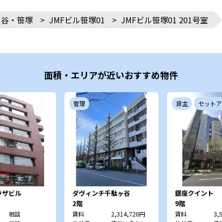
ヶ谷・笹塚
>
JMFビル笹塚01
>
JMFビル笹塚01 201号室
面積・エリアが近いおすすめ物件
管理
貸主
セットア
ラザビル
ダヴィンチ千駄ヶ谷
銀座クイント
2階
9階
相談
賃料
2,314,720円
賃料
3,