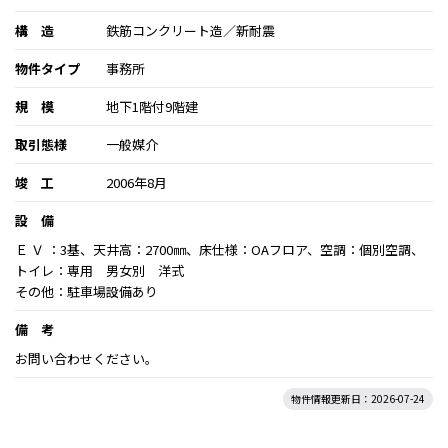
構 造
鉄筋コンクリート造／新耐震
物件タイプ
事務所
規 模
地下1階付9階建
取引態様
一般媒介
竣 工
2006年8月
設 備
Ｅ Ｖ ：3基、天井高：2700㎜、床仕様：OAフロア、空調：個別空調、
トイレ：専用 男女別 洋式
その他：駐車場設備あり
備 考
お問い合わせください。
物件情報更新日：2026-07-24