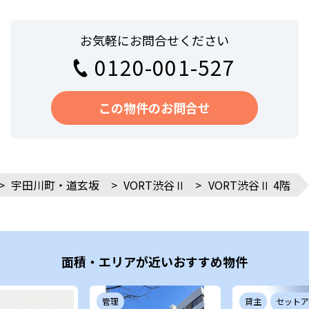
お気軽にお問合せください
0120-001-527
この物件のお問合せ
>
宇田川町・道玄坂
>
VORT渋谷Ⅱ
>
VORT渋谷Ⅱ 4階
面積・エリアが近いおすすめ物件
管理
貸主
セットア