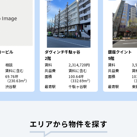
ヨービル
ダヴィンチ千駄ヶ谷
銀座クイント
2階
9階
相談
賃料
2,314,720円
賃料
3,
賃料に含む
共益費
賃料に含む
共益費
賃
69.76坪
面積
100.64坪
面積
10
（230.63m²）
（332.69m²）
（3
渋谷駅
最寄駅
千駄ヶ谷駅
最寄駅
東
エリアから物件を探す