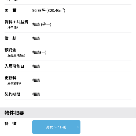
面 積
96.93坪 (320.46m²)
賃料＋共益費
相談 (＠―)
（坪単価）
償 却
相談
預託金
相談(―)
（保証金/敷金）
入居可能日
相談
更新料
相談
（再契約料）
契約期間
相談
物件概要
特 徴
男女トイレ別