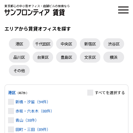
東京都心の中小型オフィス・店舗ビルの検索なら
エリアから賃貸オフィスを探す
港区
千代田区
中央区
新宿区
渋谷区
品川区
台東区
豊島区
文京区
横浜
その他
港区
すべて
を選択する
（467件）
新橋・汐留（94件）
赤坂・六本木（88件）
青山（38件）
田町・三田（89件）