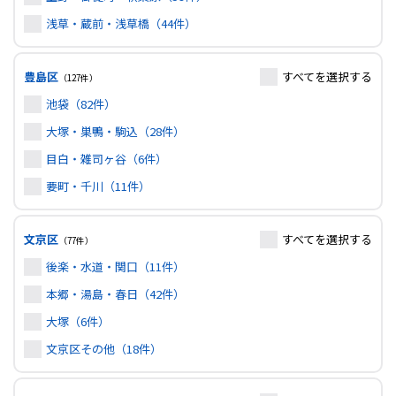
浅草・蔵前・浅草橋（44件）
豊島区
すべて
を選択する
（127件）
池袋（82件）
大塚・巣鴨・駒込（28件）
目白・雑司ヶ谷（6件）
要町・千川（11件）
文京区
すべて
を選択する
（77件）
後楽・水道・関口（11件）
本郷・湯島・春日（42件）
大塚（6件）
文京区その他（18件）