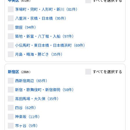
中央区
すべて
を選択する
（471件）
茅場町・兜町・人形町・新川（81件）
八重洲・京橋・日本橋（95件）
銀座（94件）
築地・新富・八丁堀・入船（97件）
小伝馬町・東日本橋・日本橋浜町（69件）
月島・晴海・勝どき（35件）
新宿区
すべて
を選択する
（236件）
西新宿周辺（65件）
新宿・歌舞伎町・新宿御苑（58件）
高田馬場・大久保（35件）
四谷（62件）
神楽坂（11件）
市ヶ谷（5件）