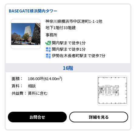
BASEGATE横浜関内タワー
神奈川県横浜市中区港町1-1-1他
地下1階付33階建
事務所
関内駅まで徒歩1分
関内駅まで徒歩1分
伊勢佐木長者町駅まで徒歩7分
16階
面積：
186.00坪(614.00m²)
賃料：
相談
共益費：
賃料に含む
お問合せ
詳細を見る