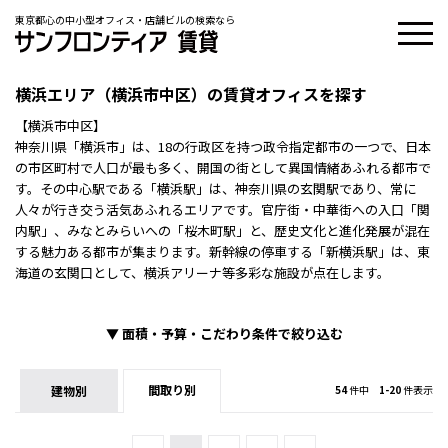
東京都心の中小型オフィス・店舗ビルの検索なら
横浜エリア（横浜市中区）の賃貸オフィスを探す
【横浜市中区】
神奈川県「横浜市」は、18の行政区を持つ政令指定都市の一つで、日本
の市区町村で人口が最も多く、開国の街として異国情緒あふれる都市で
す。その中心駅である「横浜駅」は、神奈川県の玄関駅であり、常に
人々が行き交う活気あふれるエリアです。官庁街・中華街への入口「関
内駅」、みなとみらいへの「桜木町駅」と、歴史文化と進化発展が混在
する魅力ある都市が集まります。新幹線の停車する「新横浜駅」は、東
海道の玄関口として、横浜アリーナ等多彩な施設が点在します。
▼
面積・予算・こだわり条件で絞り込む
間取り別
建物別
54
件中
1-20
件表示