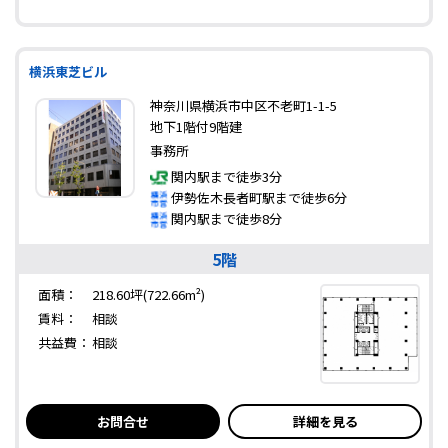
横浜東芝ビル
神奈川県横浜市中区不老町1-1-5
地下1階付9階建
事務所
関内駅まで徒歩3分
伊勢佐木長者町駅まで徒歩6分
関内駅まで徒歩8分
5階
面積：
218.60坪(722.66m²)
賃料：
相談
共益費：
相談
お問合せ
詳細を見る