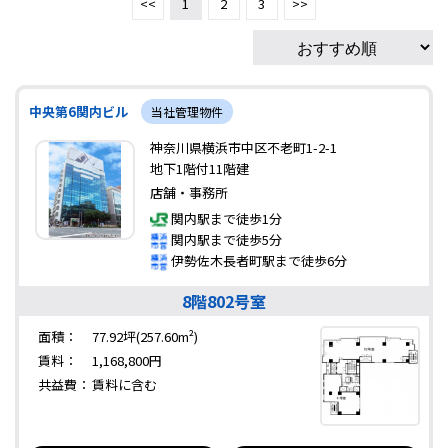
<<
1
2
3
>>
中央第6関内ビル
当社管理物件
神奈川県横浜市中区不老町1-2-1
地下1階付11階建
店舗・事務所
関内駅まで徒歩1分
関内駅まで徒歩5分
伊勢佐木長者町駅まで徒歩6分
8階802号室
面積：
77.92坪(257.60m²)
賃料：
1,168,800円
共益費：
賃料に含む