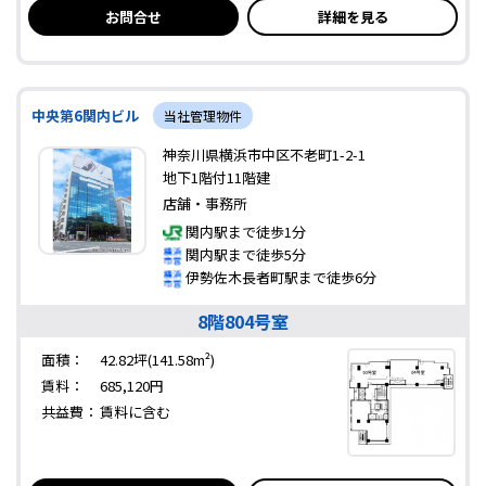
お問合せ
詳細を見る
中央第6関内ビル
当社管理物件
神奈川県横浜市中区不老町1-2-1
地下1階付11階建
店舗・事務所
関内駅まで徒歩1分
関内駅まで徒歩5分
伊勢佐木長者町駅まで徒歩6分
8階804号室
面積：
42.82坪(141.58m²)
賃料：
685,120円
共益費：
賃料に含む