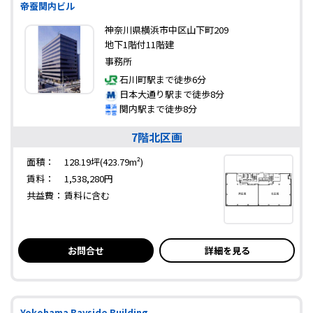
帝蚕関内ビル
神奈川県横浜市中区山下町209
地下1階付11階建
事務所
石川町駅まで徒歩6分
日本大通り駅まで徒歩8分
関内駅まで徒歩8分
7階北区画
面積：
128.19坪(423.79m²)
賃料：
1,538,280円
共益費：
賃料に含む
お問合せ
詳細を見る
Yokohama Bayside Building