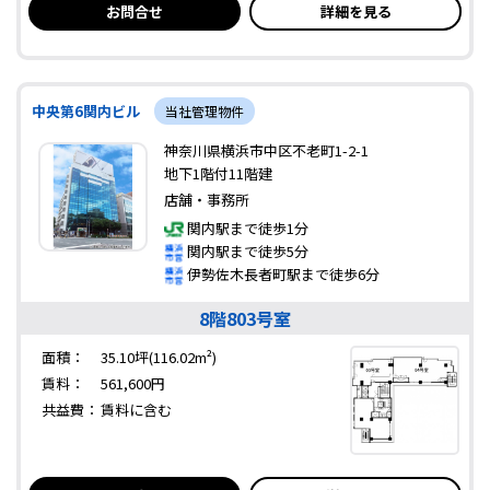
お問合せ
詳細を見る
中央第6関内ビル
当社管理物件
神奈川県横浜市中区不老町1-2-1
地下1階付11階建
店舗・事務所
関内駅まで徒歩1分
関内駅まで徒歩5分
伊勢佐木長者町駅まで徒歩6分
8階803号室
面積：
35.10坪(116.02m²)
賃料：
561,600円
共益費：
賃料に含む