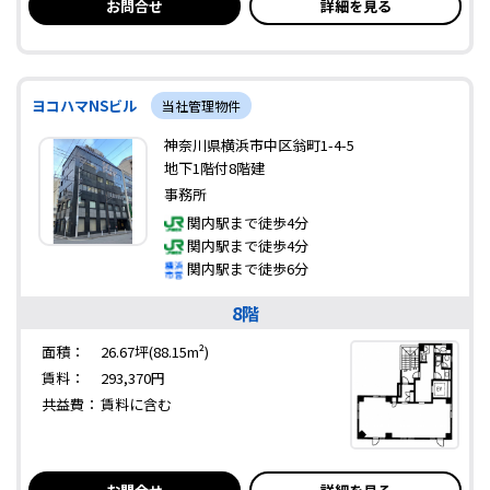
お問合せ
詳細を見る
ヨコハマNSビル
当社管理物件
神奈川県横浜市中区翁町1-4-5
地下1階付8階建
事務所
関内駅まで徒歩4分
関内駅まで徒歩4分
関内駅まで徒歩6分
8階
面積：
26.67坪(88.15m²)
賃料：
293,370円
共益費：
賃料に含む