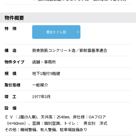
物件概要
特 徴
男女トイレ別
構 造
鉄骨鉄筋コンクリート造／新耐震基準適合
物件タイプ
店舗・事務所
規 模
地下1階付9階建
取引態様
一般媒介
竣 工
1977年3月
設 備
Ｅ Ｖ ：2基(9人乗)、天井高：2540㎜、床仕様：OAフロア
（H=60mm）、空調：個別空調、トイレ： 男女別 洋式
その他：機械警備、有人警備、駐車場設備あり