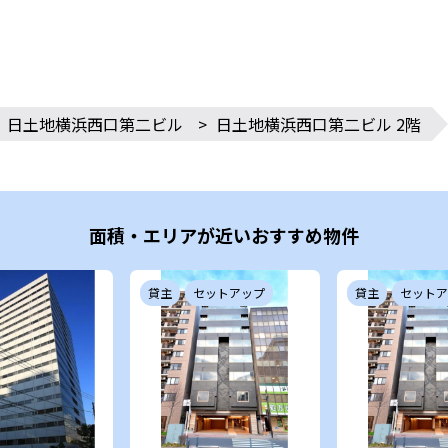
日土地横浜西口第二ビル
>
日土地横浜西口第二ビル 2階
面積・エリアが近いおすすめ物件
貸主
セットアップ
貸主
セットア