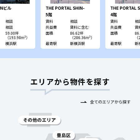
Nビル
THE PORTAL SHIN-
THE PORTAL S
YOKOHAMA
YOKOHAMA
5階
4階
相談
賃料
相談
賃料
相
相談
共益費
賃料に含む
共益費
賃
59.00坪
面積
86.62坪
面積
86
（193.98m²）
（286.36m²）
（2
横浜駅
最寄駅
新横浜駅
最寄駅
新
エリアから物件を探す
全てのエリアから探す