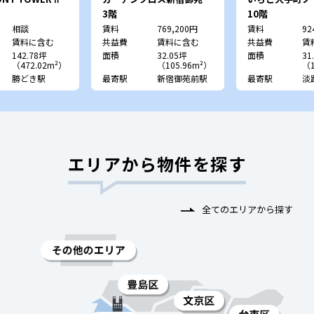
3階
10階
相談
賃料
769,200円
賃料
92
賃料に含む
共益費
賃料に含む
共益費
賃
142.78坪
面積
32.05坪
面積
31
（472.02m²）
（105.96m²）
（1
勝どき駅
最寄駅
新宿御苑前駅
最寄駅
淡
エリアから物件を探す
全てのエリアから探す