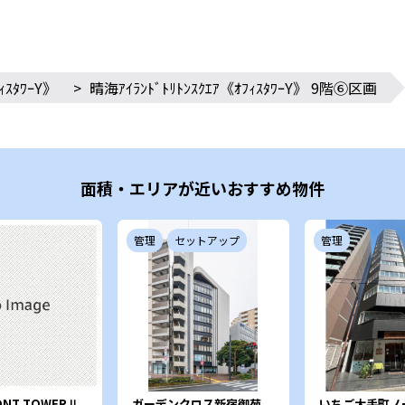
ｨｽﾀﾜｰY》
>
晴海ｱｲﾗﾝﾄﾞﾄﾘﾄﾝｽｸｴｱ《ｵﾌｨｽﾀﾜｰY》 9階⑥区画
面積・エリアが近いおすすめ物件
管理
セットアップ
管理
ONT TOWERⅡ
ガーデンクロス新宿御苑
いちご大手町ノ