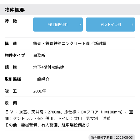
物件概要
特 徴
当社管理物件
男女トイレ別
構 造
鉄骨・鉄骨鉄筋コンクリート造／新耐震
物件タイプ
事務所
規 模
地下4階付40階建
取引態様
一般媒介
竣 工
2001年
設 備
Ｅ Ｖ ：26基、天井高：2700㎜、床仕様：OAフロア（H=100mm）、空
調：セントラル・個別併用、トイレ：共用 男女別 洋式
その他：機械警備、有人警備、駐車場設備あり
物件情報更新日：2026-08-03