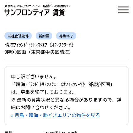
東京都心の中小型オフィス・店舗ビルの検索なら
当社管理物件
新耐震
募集終了
晴海ｱｲﾗﾝﾄﾞﾄﾘﾄﾝｽｸｴｱ《ｵﾌｨｽﾀﾜｰY》
9階⑥区画（東京都中央区晴海）
申し訳ございません。
「晴海ｱｲﾗﾝﾄﾞﾄﾘﾄﾝｽｸｴｱ《ｵﾌｨｽﾀﾜｰY》 9階⑥区画」
は、募集を終了しております。
※ 最新の募集状況と異なる場合がありますので、詳
細はお問い合わせください。
» 月島・晴海・勝どきエリアの物件を見る
面積
：
32.00坪 (105.76m²)