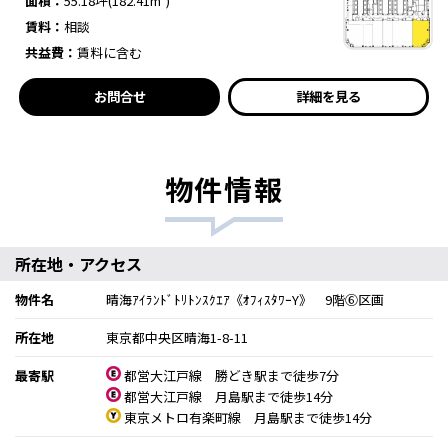
面積：
55.18坪(182.41m²)
賃料：
相談
共益費：
賃料に含む
お問合せ
詳細を見る
物件情報
所在地・アクセス
物件名
晴海ｱｲﾗﾝﾄﾞﾄﾘﾄﾝｽｸｴｱ《ｵﾌｨｽﾀﾜｰY》 9階⑥区画
所在地
東京都中央区晴海1-8-11
最寄駅
都営大江戸線 勝どき駅まで徒歩7分
都営大江戸線 月島駅まで徒歩14分
東京メトロ有楽町線 月島駅まで徒歩14分