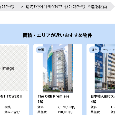
ｨｽﾀﾜｰY》
>
晴海ｱｲﾗﾝﾄﾞﾄﾘﾄﾝｽｸｴｱ《ｵﾌｨｽﾀﾜｰY》 9階⑨区画
面積・エリアが近いおすすめ物件
管理
貸主
セットア
ONT TOWERⅡ
The ORB Premiere
日本橋人形町ス
8階
4階
相談
賃料
2,178,660円
賃料
1,
賃料に含む
共益費
198,060円
共益費
賃