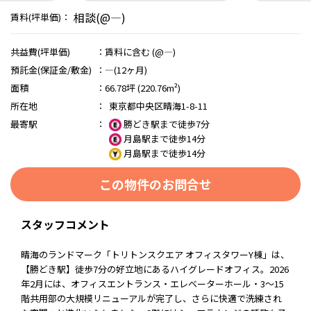
相談(@―)
賃料(坪単価)：
共益費(坪単価)
：
賃料に含む (@―)
預託金(保証金/敷金)
：
―(12ヶ月)
面積
：
66.78坪 (220.76m²)
所在地
：
東京都中央区晴海1-8-11
最寄駅
：
勝どき駅まで徒歩7分
月島駅まで徒歩14分
月島駅まで徒歩14分
この物件のお問合せ
スタッフコメント
晴海のランドマーク「トリトンスクエア オフィスタワーY棟」は、
【勝どき駅】徒歩7分の好立地にあるハイグレードオフィス。2026
年2月には、オフィスエントランス・エレベーターホール・3～15
階共用部の大規模リニューアルが完了し、さらに快適で洗練され