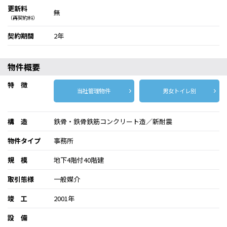
更新料
無
（再契約料）
契約期間
2年
物件概要
特 徴
当社管理物件
男女トイレ別
構 造
鉄骨・鉄骨鉄筋コンクリート造／新耐震
物件タイプ
事務所
規 模
地下4階付40階建
取引態様
一般媒介
竣 工
2001年
設 備