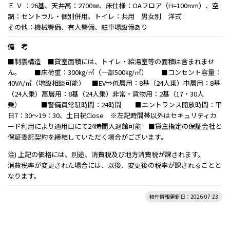
Ｅ Ｖ ：26基、天井高：2700㎜、床仕様：OAフロア（H=100mm）、空
調：セントラル・個別併用、トイレ：共用 男女別 洋式
その他：機械警備、有人警備、駐車場設備あり
備 考
■制震構造 ■貸室面積には、トイレ・給湯室等の面積は含まれませ
ん。 ■床荷重：300㎏/㎡（一部500㎏/㎡） ■コンセント容量：
40VA/㎡（増設相談可能） ■EV⇒低層用：8基（24人乗）中層用：8基
（24人乗）高層用：8基（24人乗）非常・貨物用：2基（17・30人
乗） ■警備員常駐時間：24時間 ■エントランス開放時間：平
日7：30～19：30、土日祝Close ※左記時間帯以外はセキュリティカ
ード利用により通用口にて24時間入退館可能 ■貸主指定の保証会社と
保証委託契約を締結していただく場合がございます。
注) 上記の価格には、別途、消費税及び地方消費税が課されます。
消費税率が変更された場合には、以後、変更後の税率が課されることと
なります。
物件情報更新日：2026-07-23