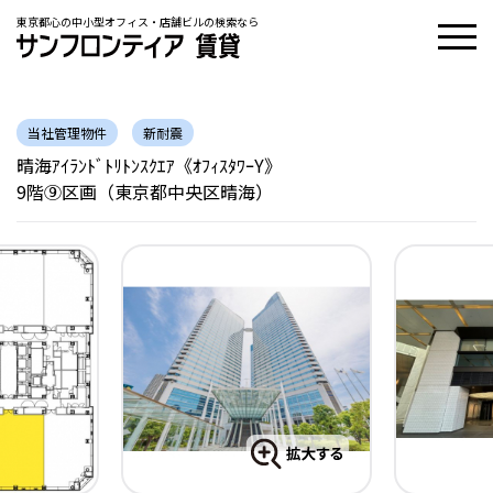
東京都心の中小型オフィス・店舗ビルの検索なら
当社管理物件
新耐震
晴海ｱｲﾗﾝﾄﾞﾄﾘﾄﾝｽｸｴｱ《ｵﾌｨｽﾀﾜｰY》
9階⑨区画（東京都中央区晴海）