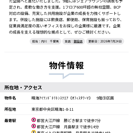
た空間へと進化いたしました。9階にはシェアラウンジの誘致も予
定され、柔軟な働き方を支援。1フロア600坪超の無柱空間、BCP
対応の設備、充実した共用施設が企業の成長を力強くサポートし
ます。併設した施設には飲食店、郵便局、保育施設も揃っており、
従業員満足度の高いオフィスをお探しの企業様に最適です。企業
の成長を支える理想的な拠点として、ぜひご検討ください。
担当：内川 千愛美
支店：
銀座店
更新日：2026年7月24日
物件情報
所在地・アクセス
物件名
晴海ｱｲﾗﾝﾄﾞﾄﾘﾄﾝｽｸｴｱ《ｵﾌｨｽﾀﾜｰY》 9階⑨区画
所在地
東京都中央区晴海1-8-11
最寄駅
都営大江戸線 勝どき駅まで徒歩7分
都営大江戸線 月島駅まで徒歩14分
東京メトロ有楽町線 月島駅まで徒歩14分