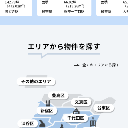
142.78坪
面積
66.02坪
面積
65
（472.02m²）
（218.26m²）
（2
勝どき駅
最寄駅
銀座一丁目駅
最寄駅
人
エリアから物件を探す
全てのエリアから探す