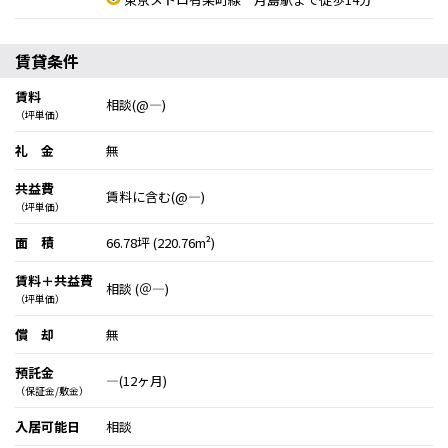
賃貸条件
賃料
相談(@―)
（坪単価）
礼 金
無
共益費
賃料に含む(@―)
（坪単価）
面 積
66.78坪 (220.76m²)
賃料＋共益費
相談 (＠―)
（坪単価）
償 却
無
預託金
―(12ヶ月)
（保証金/敷金）
入居可能日
相談