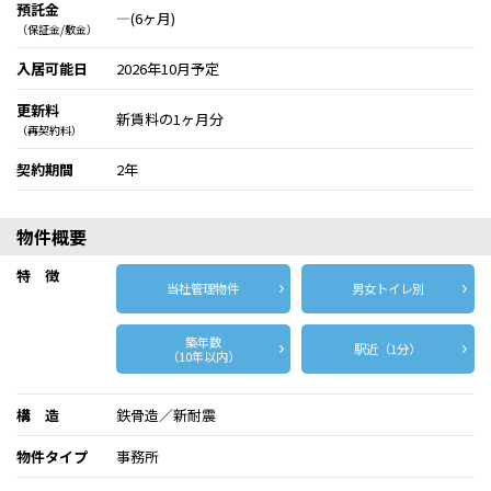
預託金
―(6ヶ月)
（保証金/敷金）
入居可能日
2026年10月予定
更新料
新賃料の1ヶ月分
（再契約料）
契約期間
2年
物件概要
特 徴
当社管理物件
男女トイレ別
築年数
駅近（1分）
（10年以内）
構 造
鉄骨造／新耐震
物件タイプ
事務所