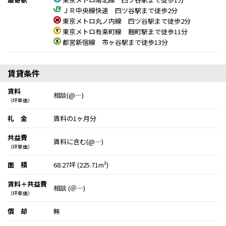
ＪＲ中央線快速 四ツ谷駅まで徒歩2分
東京メトロ丸ノ内線 四ツ谷駅まで徒歩2分
東京メトロ有楽町線 麹町駅まで徒歩11分
都営新宿線 市ヶ谷駅まで徒歩13分
賃貸条件
賃料
相談(@―)
（坪単価）
礼 金
賃料の1ヶ月分
共益費
賃料に含む(@―)
（坪単価）
面 積
68.27坪 (225.71m²)
賃料＋共益費
相談 (＠―)
（坪単価）
償 却
無