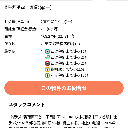
相談(@―)
賃料(坪単価)：
共益費(坪単価)
：
賃料に含む (@―)
預託金(保証金/敷金)
：
―(6ヶ月)
面積
：
68.27坪 (225.71m²)
所在地
：
東京都新宿区四谷1-3
最寄駅
：
四ツ谷駅まで徒歩1分
四ツ谷駅まで徒歩2分
四ツ谷駅まで徒歩2分
麹町駅まで徒歩11分
市ヶ谷駅まで徒歩13分
この物件のお問合せ
スタッフコメント
（仮称）新宿区四谷一丁目計画は、JR中央快速線【四ツ谷駅】徒
歩2分という都心屈指の好立地に誕生する、地上10階建・2026年9