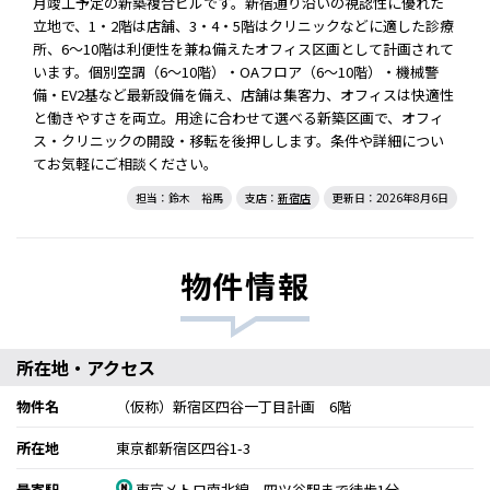
月竣工予定の新築複合ビルです。新宿通り沿いの視認性に優れた
立地で、1・2階は店舗、3・4・5階はクリニックなどに適した診療
所、6～10階は利便性を兼ね備えたオフィス区画として計画されて
います。個別空調（6～10階）・OAフロア（6～10階）・機械警
備・EV2基など最新設備を備え、店舗は集客力、オフィスは快適性
と働きやすさを両立。用途に合わせて選べる新築区画で、オフィ
ス・クリニックの開設・移転を後押しします。条件や詳細につい
てお気軽にご相談ください。
担当：鈴木 裕馬
支店：
新宿店
更新日：2026年8月6日
物件情報
所在地・アクセス
物件名
（仮称）新宿区四谷一丁目計画 6階
所在地
東京都新宿区四谷1-3
最寄駅
東京メトロ南北線 四ツ谷駅まで徒歩1分