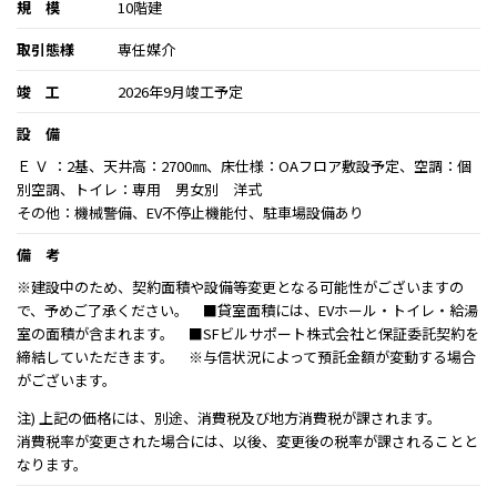
規 模
10階建
取引態様
専任媒介
竣 工
2026年9月竣工予定
設 備
Ｅ Ｖ ：2基、天井高：2700㎜、床仕様：OAフロア敷設予定、空調：個
別空調、トイレ：専用 男女別 洋式
その他：機械警備、EV不停止機能付、駐車場設備あり
備 考
※建設中のため、契約面積や設備等変更となる可能性がございますの
で、予めご了承ください。 ■貸室面積には、EVホール・トイレ・給湯
室の面積が含まれます。 ■SFビルサポート株式会社と保証委託契約を
締結していただきます。 ※与信状況によって預託金額が変動する場合
がございます。
注) 上記の価格には、別途、消費税及び地方消費税が課されます。
消費税率が変更された場合には、以後、変更後の税率が課されることと
なります。