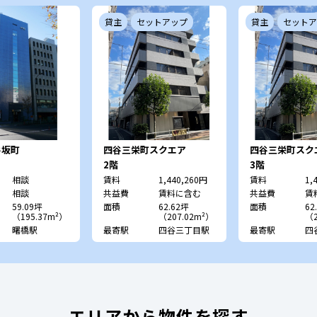
貸主
セットアップ
貸主
セットア
谷坂町
四谷三栄町スクエア
四谷三栄町スク
2階
3階
相談
賃料
1,440,260円
賃料
1,
相談
共益費
賃料に含む
共益費
賃
59.09坪
面積
62.62坪
面積
62
（195.37m²）
（207.02m²）
（2
曙橋駅
最寄駅
四谷三丁目駅
最寄駅
四
エリアから物件を探す