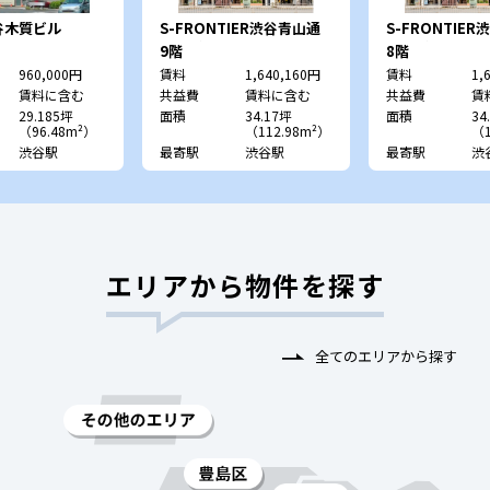
谷木質ビル
S-FRONTIER渋谷青山通
S-FRONTIE
り （旧：ｴｷｽﾊﾟｰﾄｵﾌｨｽ渋
り （旧：ｴｷｽﾊﾟ
9階
8階
谷）
谷）
960,000円
賃料
1,640,160円
賃料
1,
賃料に含む
共益費
賃料に含む
共益費
賃
29.185坪
面積
34.17坪
面積
34
（96.48m²）
（112.98m²）
（1
渋谷駅
最寄駅
渋谷駅
最寄駅
渋
エリアから物件を探す
全てのエリアから探す