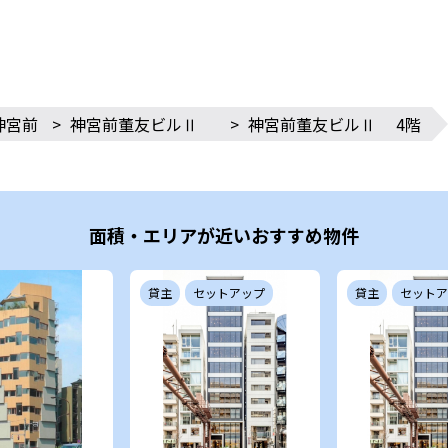
神宮前
>
神宮前董友ビルⅡ
>
神宮前董友ビルⅡ 4階
面積・エリアが近いおすすめ物件
貸主
セットアップ
貸主
セットア