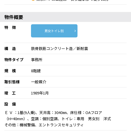
物件概要
特 徴
男女トイレ別
構 造
鉄骨鉄筋コンクリート造／新耐震
物件タイプ
事務所
規 模
8階建
取引態様
一般媒介
竣 工
1989年1月
設 備
Ｅ Ｖ ：1基(9人乗)、天井高：3040㎜、床仕様：OAフロア
（H=40mm）、空調：個別空調、トイレ：専用 男女別 洋式
その他：機械警備、エントランスセキュリティ