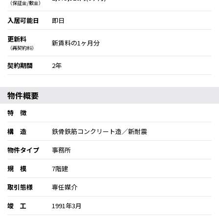
（保証金/敷金）
入居可能日
即日
更新料
新賃料の1ヶ月分
（再契約料）
契約期間
2年
物件概要
特 徴
構 造
鉄骨鉄筋コンクリート造／新耐震
物件タイプ
事務所
規 模
7階建
取引態様
専任媒介
竣 工
1991年3月