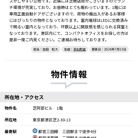
スがしやすい立地です。近隣には芝商店街がございますのでラン
チ環境が充実しており、お昼時はとても賑わっています。1階には
専用正面自動ドアがございますので、荷物の搬出入があるお客様
にはぴったりの物件となっております。室内電球はLEDに交換済み
で明るい室内となっており、坪数以上に開放感を感じられる貸室と
なっております。港区内にて、コンパクトオフィスをお探しの方は
是非一度ご内見ください。ご連絡お待ちしております。
担当：吉田 虹大
支店：
浜松町店
更新日：2026年7月15日
物件情報
所在地・アクセス
物件名
芝阿部ビル 1階
所在地
東京都港区芝2-30-13
最寄駅
都営三田線 三田駅まで徒歩4分
都営浅草線 三田駅まで徒歩4分