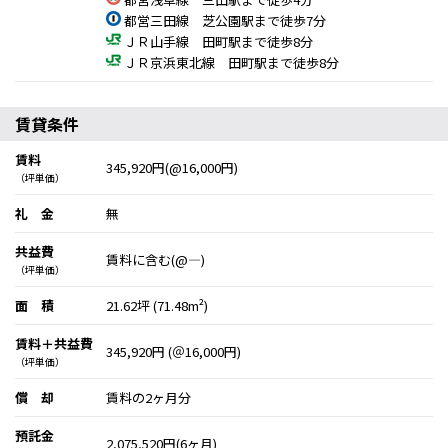
都営三田線 芝公園駅まで徒歩7分
ＪＲ山手線 田町駅まで徒歩8分
ＪＲ京浜東北線 田町駅まで徒歩8分
賃貸条件
賃料
345,920円(@16,000円)
（坪単価）
礼 金
無
共益費
賃料に含む(@―)
（坪単価）
面 積
21.62坪 (71.48m²)
賃料＋共益費
345,920円 (＠16,000円)
（坪単価）
償 却
賃料の2ヶ月分
預託金
2,075,520円(6ヶ月)