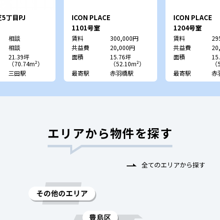
5丁目PJ
ICON PLACE
ICON PLACE
SHIBAKOEN
SHIBAKOEN
1101号室
1204号室
相談
賃料
300,000円
賃料
29
相談
共益費
20,000円
共益費
20
21.39坪
面積
15.76坪
面積
15
（70.74m²）
（52.10m²）
（5
三田駅
最寄駅
赤羽橋駅
最寄駅
赤
エリアから物件を探す
全てのエリアから探す