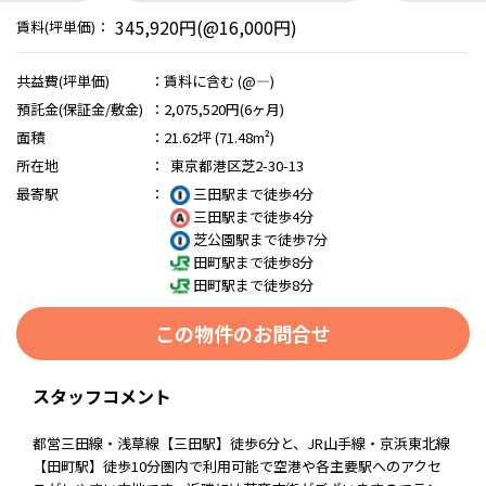
345,920円(@16,000円)
賃料(坪単価)：
共益費(坪単価)
：
賃料に含む (@―)
預託金(保証金/敷金)
：
2,075,520円(6ヶ月)
面積
：
21.62坪 (71.48m²)
所在地
：
東京都港区芝2-30-13
最寄駅
：
三田駅まで徒歩4分
三田駅まで徒歩4分
芝公園駅まで徒歩7分
田町駅まで徒歩8分
田町駅まで徒歩8分
この物件のお問合せ
スタッフコメント
都営三田線・浅草線【三田駅】徒歩6分と、JR山手線・京浜東北線
【田町駅】徒歩10分圏内で利用可能で空港や各主要駅へのアクセ