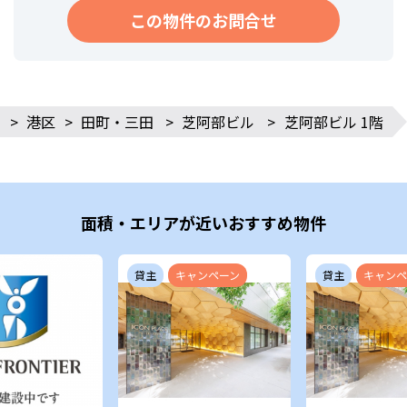
この物件のお問合せ
>
港区
>
田町・三田
>
芝阿部ビル
>
芝阿部ビル 1階
面積・エリアが近いおすすめ物件
貸主
キャンペーン
貸主
キャンペ