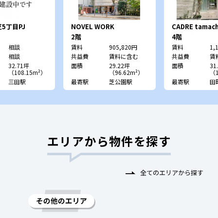
5丁目PJ
NOVEL WORK
CADRE tamac
Shibakoen
レ 田町）
2階
4階
相談
賃料
905,820円
賃料
1,
相談
共益費
賃料に含む
共益費
賃
32.71坪
面積
29.22坪
面積
31
（108.15m²）
（96.62m²）
（1
三田駅
最寄駅
芝公園駅
最寄駅
田
エリアから物件を探す
全てのエリアから探す