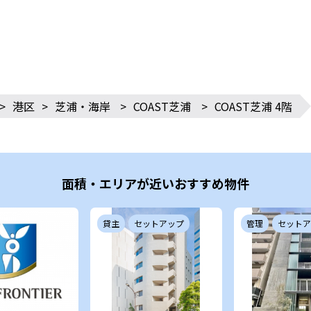
>
港区
>
芝浦・海岸
>
COAST芝浦
>
COAST芝浦 4階
面積・エリアが近いおすすめ物件
貸主
セットアップ
管理
セットア