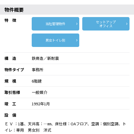
物件概要
特 徴
セットアップ
当社管理物件
オフィス
男女トイレ別
構 造
鉄骨造／新耐震
物件タイプ
事務所
規 模
6階建
取引態様
一般媒介
竣 工
1992年1月
設 備
Ｅ Ｖ ：1基、天井高：―㎜、床仕様：OAフロア、空調：個別空調、ト
イレ：専用 男女別 洋式