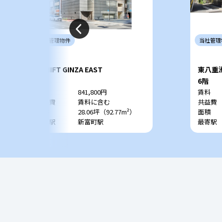
当社
管理
物件
当社
管理
+SHIFT GINZA EAST
東八重
1階
6階
賃料
841,800円
賃料
共益費
賃料に含む
共益費
面積
28.06坪（92.77m²）
面積
最寄駅
新富町駅
最寄駅