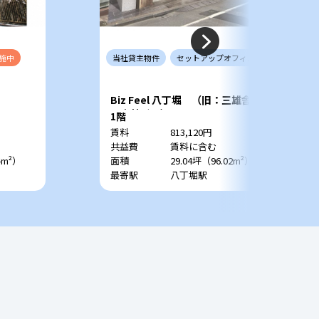
施中
当社
貸主
物件
セットアップ
オフィス
Biz Feel 八丁堀 （旧：三雄舎印
刷本社ビル）
1階
賃料
813,120円
共益費
賃料に含む
4m²）
面積
29.04坪（96.02m²）
最寄駅
八丁堀駅