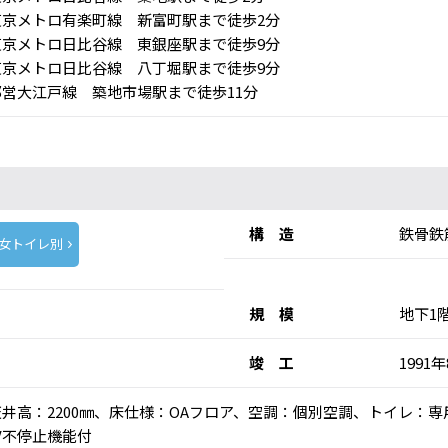
京メトロ有楽町線 新富町駅まで徒歩2分
京メトロ日比谷線 東銀座駅まで徒歩9分
京メトロ日比谷線 八丁堀駅まで徒歩9分
営大江戸線 築地市場駅まで徒歩11分
構 造
鉄骨鉄
女トイレ別
規 模
地下1
竣 工
1991
)、天井高：2200㎜、床仕様：OAフロア、空調：個別空調、トイレ：
V不停止機能付