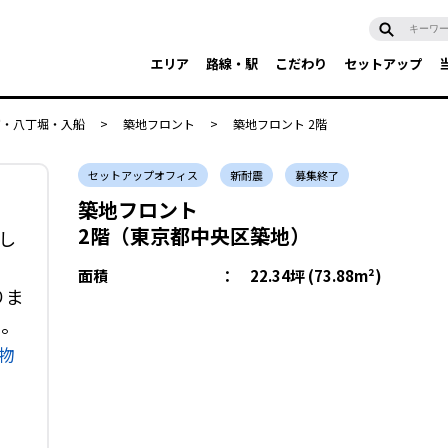
エリア
路線・駅
こだわり
セットアップ
富・八丁堀・入船
>
築地フロント
>
築地フロント 2階
セットアップオフィス
新耐震
募集終了
築地フロント
2階（東京都中央区築地）
し
面積
：
22.34坪 (73.88m²)
りま
い。
物