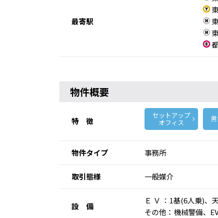
東
最寄駅
東
東
都
物件概要
セットアップ
男
特 徴
オフィス
物件タイプ
事務所
取引態様
一般媒介
Ｅ Ｖ ：1基(6人乗
設 備
その他：機械警備、E