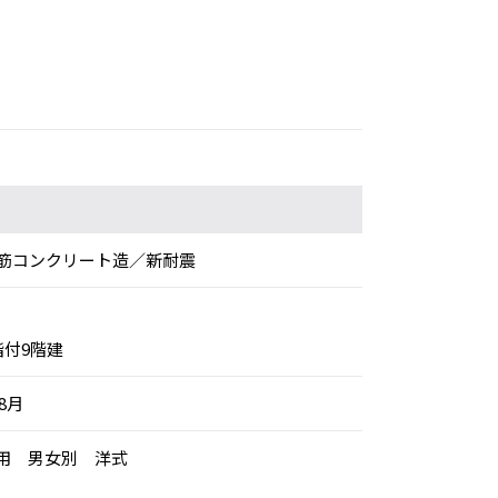
筋コンクリート造／新耐震
階付9階建
年8月
専用 男女別 洋式