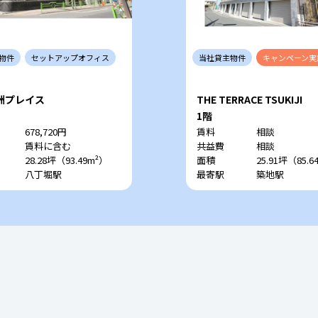
物件
セットアップ
オフィス
当社
貸主
物件
キャンペーン
実
洲プレイス
THE TERRACE TSUKIJI
1階
678,720円
賃料
相談
賃料に含む
共益費
相談
28.28坪（93.49m²）
面積
25.91坪（85.6
八丁堀駅
最寄駅
築地駅