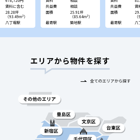
678,720円
賃料
相談
賃料
81
賃料に含む
共益費
相談
共益費
賃
28.28坪
面積
25.91坪
面積
29
（93.49m²）
（85.64m²）
（9
八丁堀駅
最寄駅
築地駅
最寄駅
八
エリアから物件を探す
全てのエリアから探す