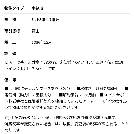
物件タイプ
事務所
規 模
地下3階付7階建
取引態様
貸主
竣 工
1986年12月
設 備
Ｅ Ｖ ：3基、天井高：2800㎜、床仕様：OAフロア、空調：個別空調、
トイレ：共用 男女別 洋式
備 考
■共用部にテレカンブースあり（2台） ■水道料：月額7,500円 ■
電気料（動力）：面積按分 ■解約予告：6ヶ月前 ■SFビルサポー
ト株式会社と保証委託契約を締結していただきます。 ※与信状況によ
って預託金額が変動する場合がございます。
注) 上記の価格には、別途、消費税及び地方消費税が課されます。
消費税率が変更された場合には、以後、変更後の税率が課されることと
なります。