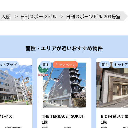
・入船
>
日刊スポーツビル
>
日刊スポーツビル 203号室
面積・エリアが近いおすすめ物件
ットアップ
貸主
キャンペーン
貸主
セットア
プレイス
THE TERRACE TSUKIJI
Biz Feel 八
三雄舎印刷本社
1階
1階