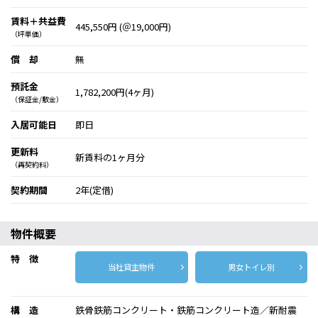
賃料＋共益費
445,550円 (＠19,000円)
（坪単価）
償 却
無
預託金
1,782,200円(4ヶ月)
（保証金/敷金）
入居可能日
即日
更新料
新賃料の1ヶ月分
（再契約料）
契約期間
2年(定借)
物件概要
特 徴
当社貸主物件
男女トイレ別
構 造
鉄骨鉄筋コンクリート・鉄筋コンクリート造／新耐震