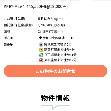
445,550円(@19,000円)
賃料(坪単価)：
共益費(坪単価)
：
賃料に含む (@―)
預託金(保証金/敷金)
：
1,782,200円(4ヶ月)
面積
：
23.45坪 (77.53m²)
所在地
：
東京都中央区築地3-5-10
最寄駅
：
築地駅まで徒歩2分
新富町駅まで徒歩4分
八丁堀駅まで徒歩11分
東銀座駅まで徒歩12分
この物件のお問合せ
物件情報