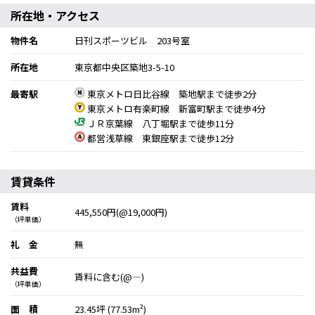
所在地・アクセス
物件名
日刊スポーツビル 203号室
所在地
東京都中央区築地3-5-10
最寄駅
東京メトロ日比谷線 築地駅まで徒歩2分
東京メトロ有楽町線 新富町駅まで徒歩4分
ＪＲ京葉線 八丁堀駅まで徒歩11分
都営浅草線 東銀座駅まで徒歩12分
賃貸条件
賃料
445,550円(@19,000円)
（坪単価）
礼 金
無
共益費
賃料に含む(@―)
（坪単価）
面 積
23.45坪 (77.53m²)