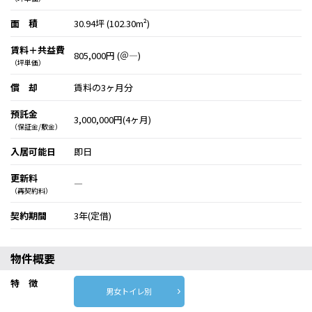
面 積
30.94坪 (102.30m²)
賃料＋共益費
805,000円 (＠―)
（坪単価）
償 却
賃料の3ヶ月分
預託金
3,000,000円(4ヶ月)
（保証金/敷金）
入居可能日
即日
更新料
―
（再契約料）
契約期間
3年(定借)
物件概要
特 徴
男女トイレ別