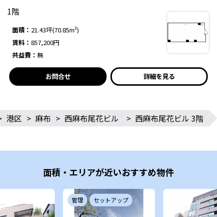
1階
面積：
21.43坪(70.85m²)
賃料：
857,200円
共益費：
無
お問合せ
詳細を見る
>
港区
>
麻布
>
西麻布尾花ビル
>
西麻布尾花ビル 3階
面積・エリアが近いおすすめ物件
管理
セットアップ