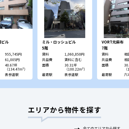
岡ビル
ミル・ロッシュビル
VORT元麻布
5階
7階
955,745円
賃料
1,060,850円
賃料
相
61,005円
共益費
賃料に含む
共益費
相
40.67坪
面積
30.31坪
面積
30
（134.47m²）
（100.22m²）
（1
表参道駅
最寄駅
表参道駅
最寄駅
六
エリアから物件を探す
全てのエリアから探す