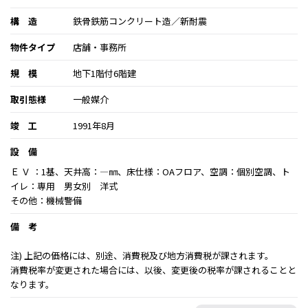
構 造
鉄骨鉄筋コンクリート造／新耐震
物件タイプ
店舗・事務所
規 模
地下1階付6階建
取引態様
一般媒介
竣 工
1991年8月
設 備
Ｅ Ｖ ：1基、天井高：―㎜、床仕様：OAフロア、空調：個別空調、ト
イレ：専用 男女別 洋式
その他：機械警備
備 考
注) 上記の価格には、別途、消費税及び地方消費税が課されます。
消費税率が変更された場合には、以後、変更後の税率が課されることと
なります。