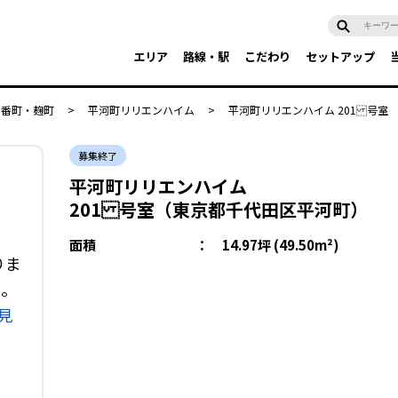
エリア
路線・駅
こだわり
セットアップ
・番町・麹町
>
平河町リリエンハイム
>
平河町リリエンハイム 201 号室
募集終了
平河町リリエンハイム
201 号室（東京都千代田区平河町）
面積
：
14.97坪 (49.50m²)
りま
い。
見