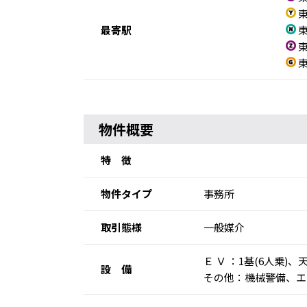
東
最寄駅
東
東
東
物件概要
特 徴
物件タイプ
事務所
取引態様
一般媒介
Ｅ Ｖ ：1基(6人
設 備
その他：機械警備、エ