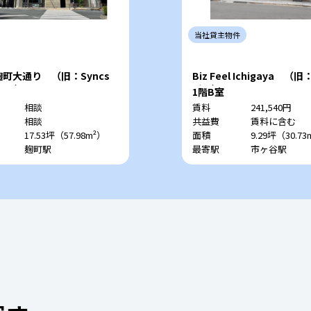
当社
貸主
物件
麹町大通り （旧：Syncs
Biz Feel Ichigaya （
achi）
ビル）
1階B室
相談
賃料
241,540円
相談
共益費
賃料に含む
17.53坪（57.98m²）
面積
9.29坪（30.73
麹町駅
最寄駅
市ヶ谷駅