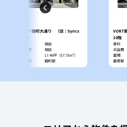
VORT麹町大通り （旧：Syncs
VORT
Kojimachi）
Kojim
11階
10階
賃料
相談
賃料
共益費
相談
共益費
面積
17.46坪（57.75m²）
面積
最寄駅
麹町駅
最寄駅