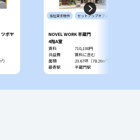
当社
貸主
物件
セットアップ
オフィス
旧：ツボヤ
NOVEL WORK 半蔵門
4階A室
賃料
710,100円
共益費
賃料に含む
m²）
面積
23.67坪（78.26m²）
最寄駅
半蔵門駅