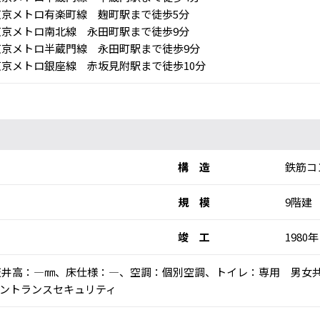
京メトロ有楽町線 麹町駅まで徒歩5分
京メトロ南北線 永田町駅まで徒歩9分
京メトロ半蔵門線 永田町駅まで徒歩9分
京メトロ銀座線 赤坂見附駅まで徒歩10分
構 造
鉄筋コ
規 模
9階建
竣 工
1980年
乗)、天井高：―㎜、床仕様：―、空調：個別空調、トイレ：専用 男女
ントランスセキュリティ