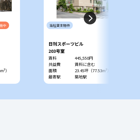
施中
当社
貸主
物件
日刊スポーツビル
203号室
賃料
445,550円
共益費
賃料に含む
4m²）
面積
23.45坪（77.53m²）
最寄駅
築地駅