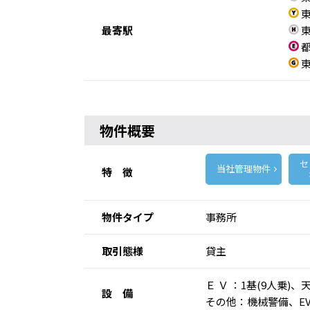
東
最寄駅
東
都
東
物件概要
セ
当社管理物件
特 徴
物件タイプ
事務所
取引態様
貸主
Ｅ Ｖ ：1基(9人乗
設 備
その他：機械警備、E