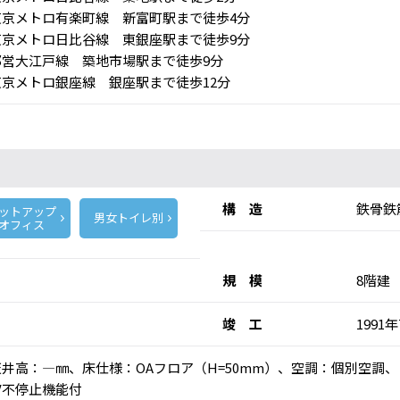
京メトロ有楽町線 新富町駅まで徒歩4分
京メトロ日比谷線 東銀座駅まで徒歩9分
営大江戸線 築地市場駅まで徒歩9分
京メトロ銀座線 銀座駅まで徒歩12分
構 造
鉄骨鉄
ットアップ
男女トイレ別
オフィス
規 模
8階建
竣 工
1991
)、天井高：―㎜、床仕様：OAフロア（H=50mm）、空調：個別空
V不停止機能付