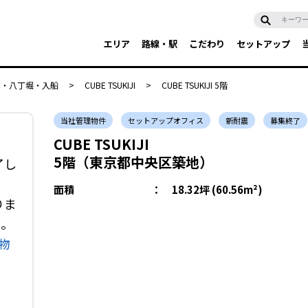
エリア
路線・駅
こだわり
セットアップ
富・八丁堀・入船
>
CUBE TSUKIJI
>
CUBE TSUKIJI 5階
当社管理物件
セットアップオフィス
新耐震
募集終了
CUBE TSUKIJI
5階（東京都中央区築地）
了し
面積
：
18.32坪 (60.56m²)
りま
い。
物