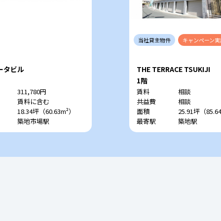
当社
貸主
物件
キャンペーン
実
ータビル
THE TERRACE TSUKIJI
1階
311,780円
賃料
相談
賃料に含む
共益費
相談
18.34坪（60.63m²）
面積
25.91坪（85.6
築地市場駅
最寄駅
築地駅