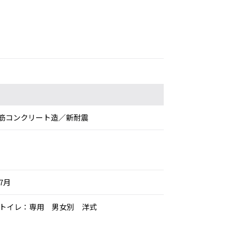
筋コンクリート造／新耐震
年7月
調、トイレ：専用 男女別 洋式