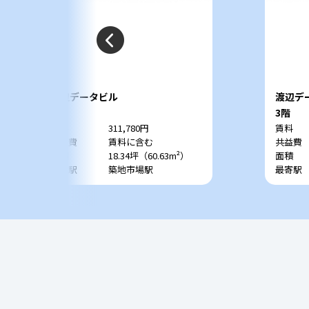
渡辺データビル
渡辺デ
5階
3階
賃料
311,780円
賃料
共益費
賃料に含む
共益費
面積
18.34坪（60.63m²）
面積
最寄駅
築地市場駅
最寄駅