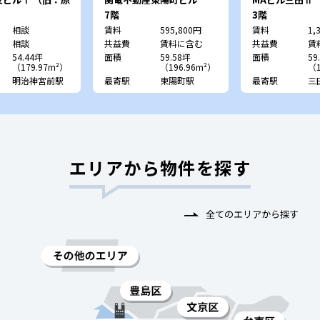
ル）
（旧：マニュライフプレイ
ッ輪三田ビル）
7階
3階
ス東陽町）
相談
賃料
595,800円
賃料
1,
相談
共益費
賃料に含む
共益費
賃
54.44坪
面積
59.58坪
面積
59
（179.97m²）
（196.96m²）
（1
明治神宮前駅
最寄駅
東陽町駅
最寄駅
三
エリアから物件を探す
全てのエリアから探す