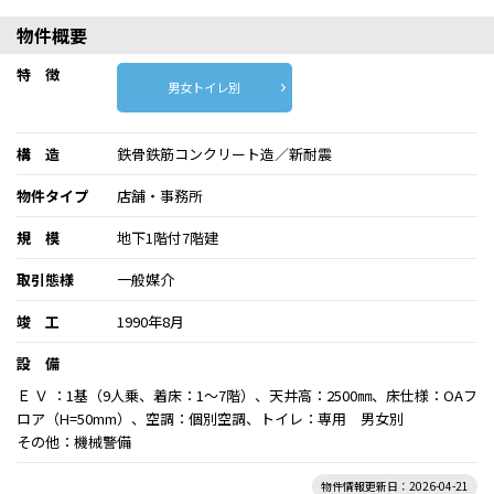
物件概要
特 徴
男女トイレ別
構 造
鉄骨鉄筋コンクリート造／新耐震
物件タイプ
店舗・事務所
規 模
地下1階付7階建
取引態様
一般媒介
竣 工
1990年8月
設 備
Ｅ Ｖ ：1基（9人乗、着床：1～7階）、天井高：2500㎜、床仕様：OAフ
ロア（H=50mm）、空調：個別空調、トイレ：専用 男女別
その他：機械警備
物件情報更新日：2026-04-21