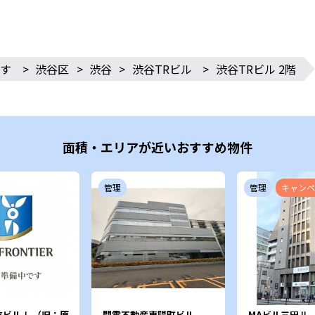
す
>
渋谷区
>
渋谷
>
渋谷TRビル
>
渋谷TRビル 2階
面積・エリアが近いおすすめ物件
管理
管理
キャンペ
ビルⅠ （旧：原
関電不動産東陽町ビル
MAビル三田Ⅱ