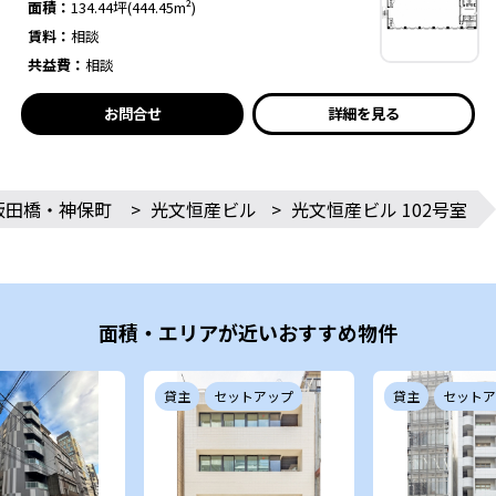
面積：
134.44坪(444.45m²)
賃料：
相談
共益費：
相談
お問合せ
詳細を見る
飯田橋・神保町
>
光文恒産ビル
>
光文恒産ビル 102号室
面積・エリアが近いおすすめ物件
貸主
セットアップ
貸主
セットア