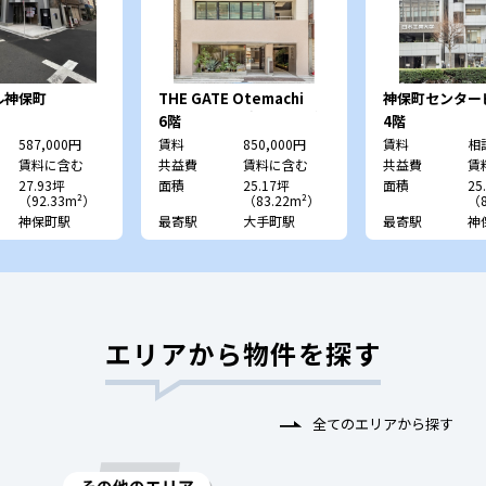
ル神保町
THE GATE Otemachi
神保町センター
（旧：CRC北大手町ビル）
6階
4階
587,000円
賃料
850,000円
賃料
相
賃料に含む
共益費
賃料に含む
共益費
賃
27.93坪
面積
25.17坪
面積
25
（92.33m²）
（83.22m²）
（8
神保町駅
最寄駅
大手町駅
最寄駅
神
エリアから物件を探す
全てのエリアから探す