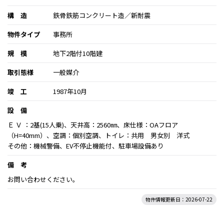
構 造
鉄骨鉄筋コンクリート造／新耐震
物件タイプ
事務所
規 模
地下2階付10階建
取引態様
一般媒介
竣 工
1987年10月
設 備
Ｅ Ｖ ：2基(15人乗)、天井高：2560㎜、床仕様：OAフロア
（H=40mm）、空調：個別空調、トイレ：共用 男女別 洋式
その他：機械警備、EV不停止機能付、駐車場設備あり
備 考
お問い合わせください。
物件情報更新日：2026-07-22