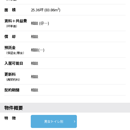
面 積
25.36坪 (83.86m²)
賃料＋共益費
相談 (＠―)
（坪単価）
償 却
相談
預託金
相談(―)
（保証金/敷金）
入居可能日
相談
更新料
相談
（再契約料）
契約期間
相談
物件概要
特 徴
男女トイレ別