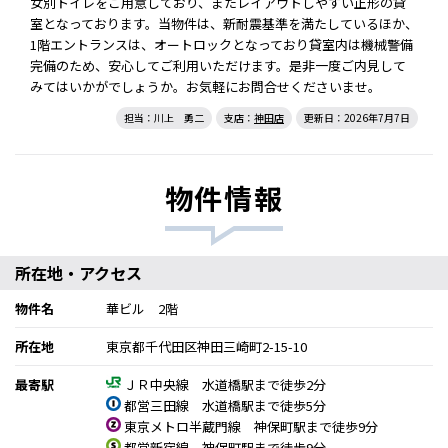
女別トイレをご用意しており、またレイアウトしやすい正形の貸
室となっております。当物件は、新耐震基準を満たしているほか、
1階エントランスは、オートロックとなっており貸室内は機械警備
完備のため、安心してご利用いただけます。是非一度ご内見して
みてはいかがでしょうか。お気軽にお問合せくださいませ。
担当：川上 勇二
支店：
神田店
更新日：2026年7月7日
物件情報
所在地・アクセス
物件名
華ビル 2階
所在地
東京都千代田区神田三崎町2-15-10
最寄駅
ＪＲ中央線 水道橋駅まで徒歩2分
都営三田線 水道橋駅まで徒歩5分
東京メトロ半蔵門線 神保町駅まで徒歩9分
都営新宿線 神保町駅まで徒歩9分