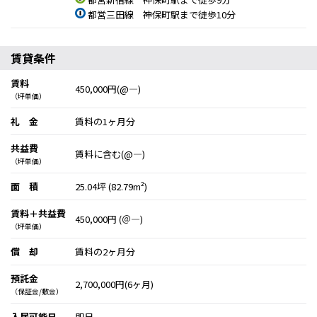
都営三田線 神保町駅まで徒歩10分
賃貸条件
賃料
450,000円(@―)
（坪単価）
礼 金
賃料の1ヶ月分
共益費
賃料に含む(@―)
（坪単価）
面 積
25.04坪 (82.79m²)
賃料＋共益費
450,000円 (＠―)
（坪単価）
償 却
賃料の2ヶ月分
預託金
2,700,000円(6ヶ月)
（保証金/敷金）
入居可能日
即日