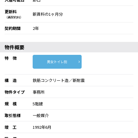
更新料
新賃料の1ヶ月分
（再契約料）
契約期間
2年
物件概要
特 徴
男女トイレ別
構 造
鉄筋コンクリート造／新耐震
物件タイプ
事務所
規 模
5階建
取引態様
一般媒介
竣 工
1992年6月