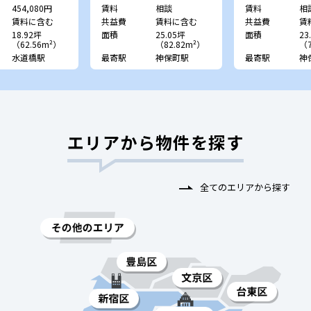
454,080円
賃料
相談
賃料
相
賃料に含む
共益費
賃料に含む
共益費
賃
18.92坪
面積
25.05坪
面積
23
（62.56m²）
（82.82m²）
（7
水道橋駅
最寄駅
神保町駅
最寄駅
神
エリアから物件を探す
全てのエリアから探す