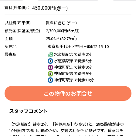
450,000円(@―)
賃料(坪単価)：
共益費(坪単価)
：
賃料に含む (@―)
預託金(保証金/敷金)
：
2,700,000円(6ヶ月)
面積
：
25.04坪 (82.79m²)
所在地
：
東京都千代田区神田三崎町2-15-10
最寄駅
：
水道橋駅まで徒歩2分
水道橋駅まで徒歩5分
神保町駅まで徒歩9分
神保町駅まで徒歩9分
神保町駅まで徒歩10分
この物件のお問合せ
スタッフコメント
【水道橋駅】徒歩2分、【神保町駅】徒歩9分と、2駅5路線が徒歩
10分圏内で利用可能のため、交通の利便性が良好です。貸室は男