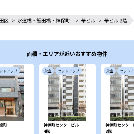
田区
>
水道橋・飯田橋・神保町
>
華ビル
>
華ビル 2階
面積・エリアが近いおすすめ物件
ットアップ
貸主
セットアップ
貸主
セットア
楽町
神保町センタービル
神保町センター
4階
3階