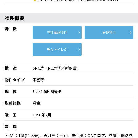
物件概要
特 徴
当社管理物件
居抜物件
男女トイレ別
構 造
SRC造・RC造 ／新耐震
物件タイプ
事務所
規 模
地下1階付9階建
取引態様
貸主
竣 工
1990年7月
設 備
Ｅ Ｖ ：1基(11人乗)、天井高：―㎜、床仕様：OAフロア、空調：個別空