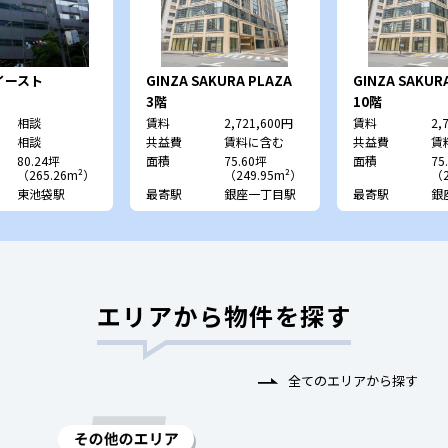
イースト
GINZA SAKURA PLAZA
GINZA SAKUR
3階
10階
相談
賃料
2,721,600円
賃料
2,
相談
共益費
賃料に含む
共益費
賃
80.24坪
面積
75.60坪
面積
75
（265.26m²）
（249.95m²）
（2
東池袋駅
最寄駅
銀座一丁目駅
最寄駅
銀
エリアから物件を探す
全てのエリアから探す