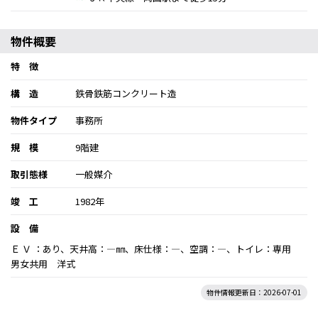
物件概要
特 徴
構 造
鉄骨鉄筋コンクリート造
物件タイプ
事務所
規 模
9階建
取引態様
一般媒介
竣 工
1982年
設 備
Ｅ Ｖ ：あり、天井高：―㎜、床仕様：―、空調：―、トイレ：専用
男女共用 洋式
物件情報更新日：2026-07-01