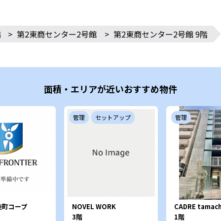
橋
>
第2東商センター2号館
>
第2東商センター2号館 9階
面積・エリアが近いおすすめ物件
管理
セットアップ
管理
徒町コープ
NOVEL WORK
CADRE tamac
Shibadaimon
レ 田町）
3階
1階