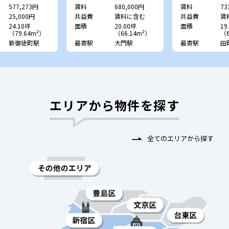
577,273円
賃料
680,000円
賃料
73
25,000円
共益費
賃料に含む
共益費
賃
24.10坪
面積
20.00坪
面積
19
（79.64m²）
（66.14m²）
（6
新御徒町駅
最寄駅
大門駅
最寄駅
田
エリアから物件を探す
全てのエリアから探す