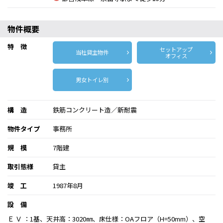
物件概要
特 徴
セットアップ
当社貸主物件
オフィス
男女トイレ別
構 造
鉄筋コンクリート造／新耐震
物件タイプ
事務所
規 模
7階建
取引態様
貸主
竣 工
1987年8月
設 備
Ｅ Ｖ ：1基、天井高：3020㎜、床仕様：OAフロア（H=50mm）、空