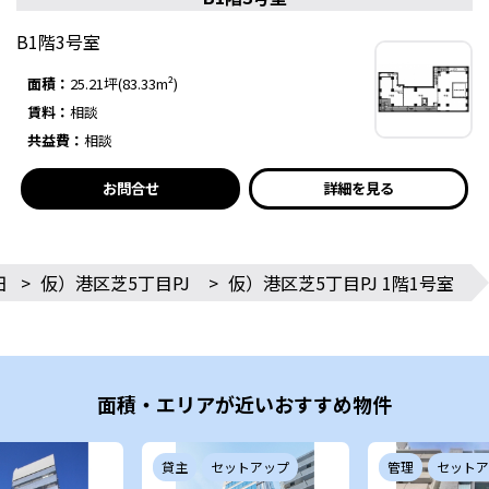
B1階3号室
面積：
25.21坪(83.33m²)
賃料：
相談
共益費：
相談
お問合せ
詳細を見る
田
>
仮）港区芝5丁目PJ
>
仮）港区芝5丁目PJ 1階1号室
面積・エリアが近いおすすめ物件
貸主
セットアップ
管理
セットア