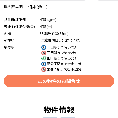
相談(@―)
賃料(坪単価)：
共益費(坪単価)
：
相談 (@―)
預託金(保証金/敷金)
：
相談(―)
面積
：
39.59坪 (130.89m²)
所在地
：
東京都港区芝5-27（予定）
最寄駅
：
三田駅まで徒歩2分
三田駅まで徒歩2分
田町駅まで徒歩3分
芝公園駅まで徒歩11分
泉岳寺駅まで徒歩12分
この物件のお問合せ
物件情報