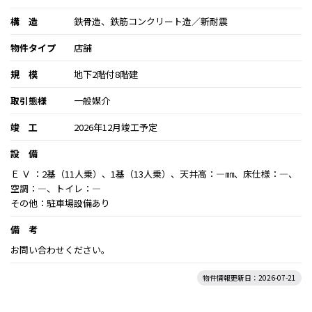
構 造
鉄骨造、鉄筋コンクリート造／新耐震
物件タイプ
店舗
規 模
地下2階付8階建
取引態様
一般媒介
竣 工
2026年12月竣工予定
設 備
Ｅ Ｖ ：2基（11人乗）、1基（13人乗）、天井高：―㎜、床仕様：―、
空調：―、トイレ：―
その他：駐車場設備あり
備 考
お問い合わせください。
物件情報更新日：2026-07-21