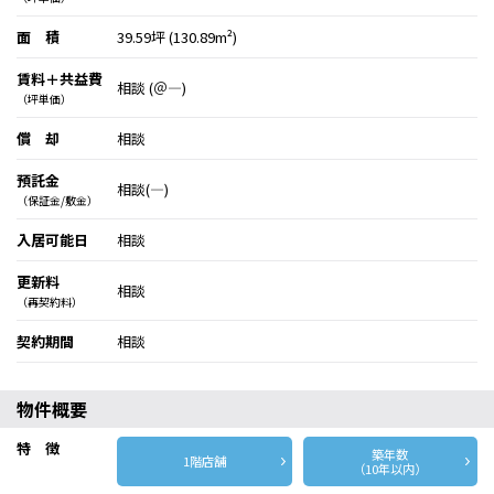
面 積
39.59坪 (130.89m²)
賃料＋共益費
相談 (＠―)
（坪単価）
償 却
相談
預託金
相談(―)
（保証金/敷金）
入居可能日
相談
更新料
相談
（再契約料）
契約期間
相談
物件概要
特 徴
築年数
1階店舗
（10年以内）