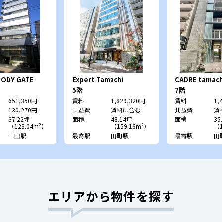
ODY GATE
Expert Tamachi
CADRE tamac
レ 田町）
5階
7階
651,350円
賃料
1,829,320円
賃料
1,
130,270円
共益費
賃料に含む
共益費
賃
37.22坪
面積
48.14坪
面積
35
（123.04m²）
（159.16m²）
（1
三田駅
最寄駅
田町駅
最寄駅
田
エリアから物件を探す