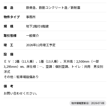
構 造
鉄骨造、鉄筋コンクリート造／新耐震
物件タイプ
事務所
規 模
地下2階付8階建
取引態様
一般媒介
竣 工
2026年12月竣工予定
設 備
Ｅ Ｖ ：2基（11人乗）、1基（13人乗）、天井高：2,500mm（一部
3,295mm）㎜、床仕様：―、空調：個別空調、トイレ：共用 男女別
洋式
その他：駐車場設備あり
備 考
お問い合わせください。
物件情報更新日：2026-07-08