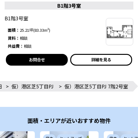
B1階3号室
B1階3号室
面積：
25.21坪(83.33m²)
賃料：
相談
共益費：
相談
お問合せ
詳細を見る
田
>
仮）港区芝5丁目PJ
>
仮）港区芝5丁目PJ 7階2号室
面積・エリアが近いおすすめ物件