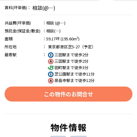
相談(@―)
賃料(坪単価)：
共益費(坪単価)
：
相談 (@―)
預託金(保証金/敷金)
：
相談(―)
面積
：
59.17坪 (195.60m²)
所在地
：
東京都港区芝5-27（予定）
最寄駅
：
三田駅まで徒歩2分
三田駅まで徒歩2分
田町駅まで徒歩3分
芝公園駅まで徒歩11分
泉岳寺駅まで徒歩12分
この物件のお問合せ
物件情報