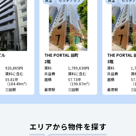
貸主
セットアップ
貸主
セットア
ビル
THE PORTAL 田町
THE PORTA
（旧：藤ビル）
（旧：藤ビル）
2階
3階
920,865円
賃料
1,789,630円
賃料
1,
賃料に含む
共益費
賃料に含む
共益費
賃
55.81坪
面積
57.73坪
面積
57
（184.49m²）
（190.87m²）
（1
三田駅
最寄駅
三田駅
最寄駅
三
エリアから物件を探す