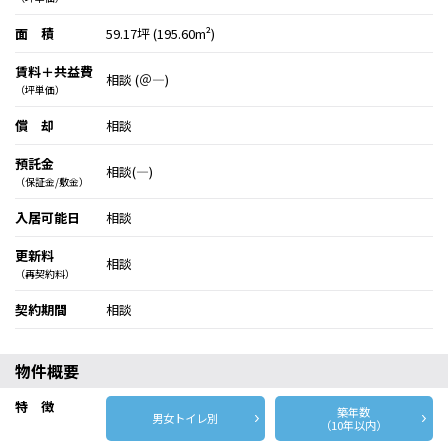
面 積
59.17坪 (195.60m²)
賃料＋共益費
相談 (＠―)
（坪単価）
償 却
相談
預託金
相談(―)
（保証金/敷金）
入居可能日
相談
更新料
相談
（再契約料）
契約期間
相談
物件概要
特 徴
築年数
男女トイレ別
（10年以内）