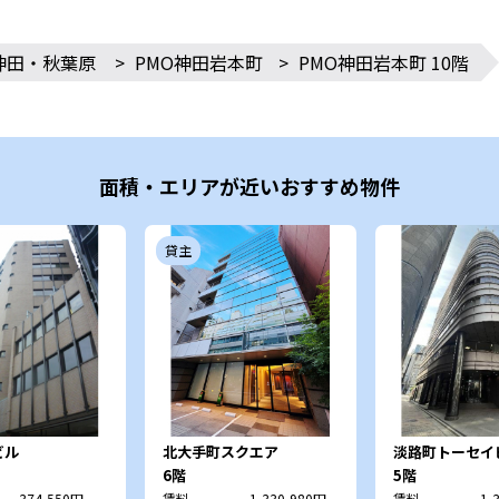
神田・秋葉原
>
PMO神田岩本町
>
PMO神田岩本町 10階
面積・エリアが近いおすすめ物件
貸主
ビル
北大手町スクエア
淡路町トーセイ
6階
5階
374,550円
賃料
1,330,980円
賃料
1,