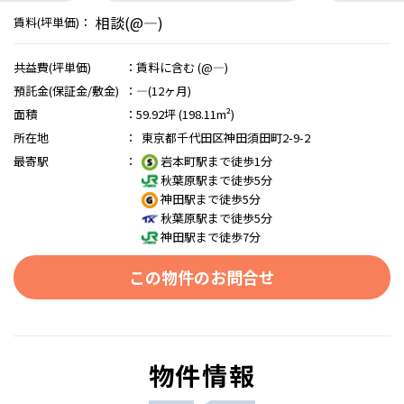
相談(@―)
賃料(坪単価)：
共益費(坪単価)
：
賃料に含む (@―)
預託金(保証金/敷金)
：
―(12ヶ月)
面積
：
59.92坪 (198.11m²)
所在地
：
東京都千代田区神田須田町2-9-2
最寄駅
：
岩本町駅まで徒歩1分
秋葉原駅まで徒歩5分
神田駅まで徒歩5分
秋葉原駅まで徒歩5分
神田駅まで徒歩7分
この物件のお問合せ
物件情報