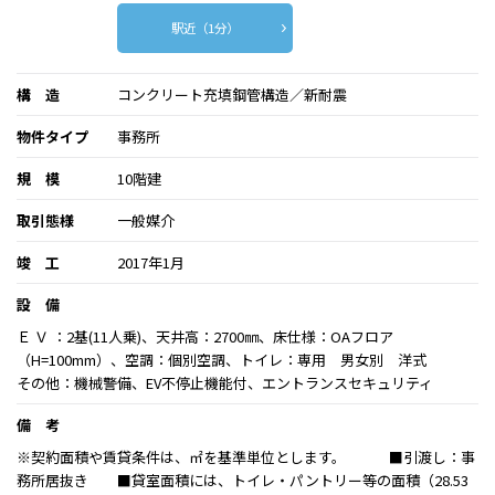
駅近（1分）
構 造
コンクリート充填鋼管構造／新耐震
物件タイプ
事務所
規 模
10階建
取引態様
一般媒介
竣 工
2017年1月
設 備
Ｅ Ｖ ：2基(11人乗)、天井高：2700㎜、床仕様：OAフロア
（H=100mm）、空調：個別空調、トイレ：専用 男女別 洋式
その他：機械警備、EV不停止機能付、エントランスセキュリティ
備 考
※契約面積や賃貸条件は、㎡を基準単位とします。 ■引渡し：事
務所居抜き ■貸室面積には、トイレ・パントリー等の面積（28.53