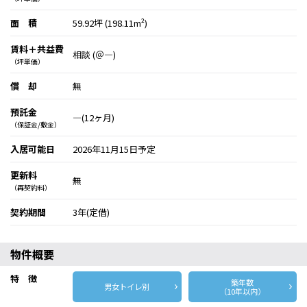
面 積
59.92坪 (198.11m²)
賃料＋共益費
相談 (＠―)
（坪単価）
償 却
無
預託金
―(12ヶ月)
（保証金/敷金）
入居可能日
2026年11月15日予定
更新料
無
（再契約料）
契約期間
3年(定借)
物件概要
特 徴
築年数
男女トイレ別
（10年以内）