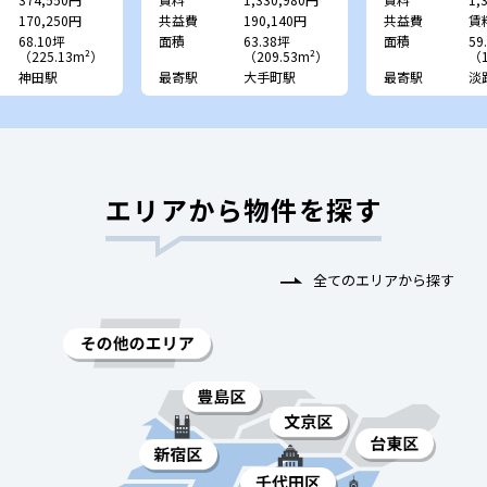
170,250円
共益費
190,140円
共益費
賃
68.10坪
面積
63.38坪
面積
59
（225.13m²）
（209.53m²）
（1
神田駅
最寄駅
大手町駅
最寄駅
淡
エリアから物件を探す
全てのエリアから探す