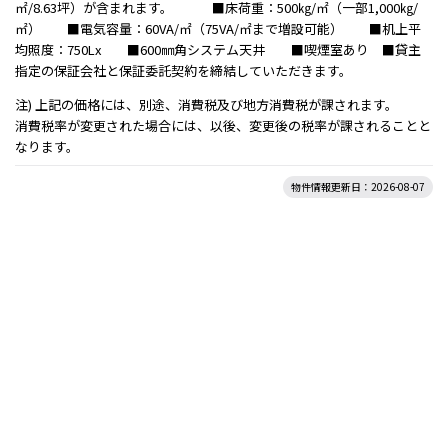
㎡/8.63坪）が含まれます。 ■床荷重：500㎏/㎡（一部1,000㎏/
㎡） ■電気容量：60VA/㎡（75VA/㎡まで増設可能） ■机上平
均照度：750Lx ■600㎜角システム天井 ■喫煙室あり ■貸主
指定の保証会社と保証委託契約を締結していただきます。
注) 上記の価格には、別途、消費税及び地方消費税が課されます。
消費税率が変更された場合には、以後、変更後の税率が課されることと
なります。
物件情報更新日：2026-08-07