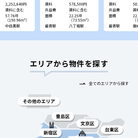
2,252,640円
賃料
578,500円
賃料
58
賃料に含む
共益費
賃料に含む
共益費
賃
57.76坪
面積
22.25坪
面積
22
（190.96m²）
（73.55m²）
（7
中目黒駅
最寄駅
八丁堀駅
最寄駅
御
エリアから物件を探す
全てのエリアから探す