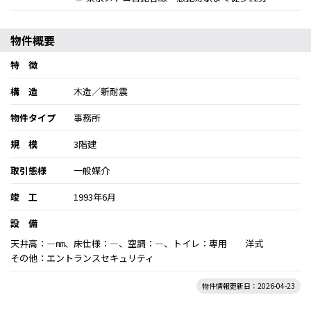
物件概要
特 徴
構 造
木造／新耐震
物件タイプ
事務所
規 模
3階建
取引態様
一般媒介
竣 工
1993年6月
設 備
天井高：―㎜、床仕様：―、空調：―、トイレ：専用 洋式
その他：エントランスセキュリティ
物件情報更新日：2026-04-23