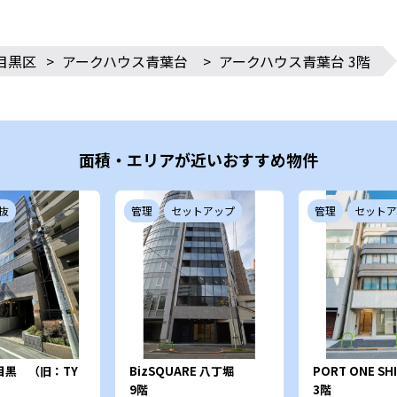
目黒区
>
アークハウス青葉台
>
アークハウス青葉台 3階
面積・エリアが近いおすすめ物件
抜
管理
セットアップ
管理
セットア
中目黒 （旧：TY
BizSQUARE 八丁堀
PORT ONE S
9階
3階