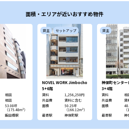
面積・エリアが近いおすすめ物件
貸主
セットアップ
貸主
NOVEL WORK Jimbocho
神保町センター
5+6階
3+4階
相談
賃料
1,256,250円
賃料
相
相談
共益費
賃料に含む
共益費
賃
53.08坪
面積
50.25坪
面積
48
（175.48m²）
（166.12m²）
（1
飯田橋駅
最寄駅
神保町駅
最寄駅
神