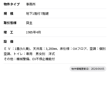
物件タイプ
事務所
規 模
地下1階付7階建
取引態様
貸主
竣 工
1985年4月
設 備
Ｅ Ｖ ：1基(9人乗)、天井高：3,200㎜、床仕様：OAフロア、空調：個別
空調、トイレ：専用 男女別 洋式
その他：機械警備、EV不停止機能付
物件情報更新日：2026-06-05