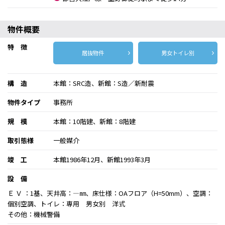
物件概要
特 徴
居抜物件
男女トイレ別
構 造
本館：SRC造、新館：S造／新耐震
物件タイプ
事務所
規 模
本館：10階建、新館：8階建
取引態様
一般媒介
竣 工
本館1986年12月、新館1993年3月
設 備
Ｅ Ｖ ：1基、天井高：―㎜、床仕様：OAフロア（H=50mm）、空調：
個別空調、トイレ：専用 男女別 洋式
その他：機械警備