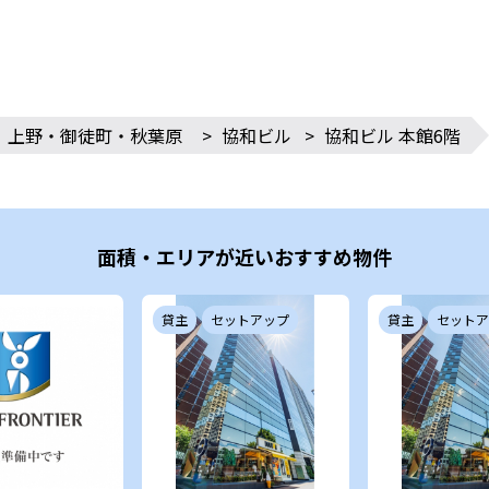
上野・御徒町・秋葉原
>
協和ビル
>
協和ビル 本館6階
面積・エリアが近いおすすめ物件
貸主
セットアップ
貸主
セットア