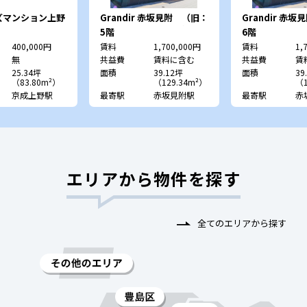
ズマンション上野
Grandir 赤坂見附 （旧：
Grandir 赤
JESCO赤坂表町ビル）
JESCO赤坂表
5階
6階
400,000円
賃料
1,700,000円
賃料
1,
無
共益費
賃料に含む
共益費
賃
25.34坪
面積
39.12坪
面積
39
（83.80m²）
（129.34m²）
（1
京成上野駅
最寄駅
赤坂見附駅
最寄駅
赤
エリアから物件を探す
全てのエリアから探す