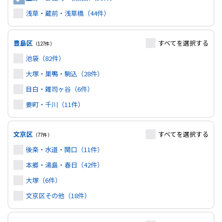
浅草・蔵前・浅草橋（44件）
豊島区
すべて
を選択する
（127件）
池袋（82件）
大塚・巣鴨・駒込（28件）
目白・雑司ヶ谷（6件）
要町・千川（11件）
文京区
すべて
を選択する
（77件）
後楽・水道・関口（11件）
本郷・湯島・春日（42件）
大塚（6件）
文京区その他（18件）