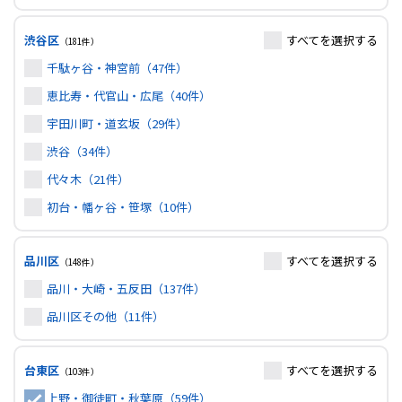
渋谷区
すべて
を選択する
（181件）
千駄ヶ谷・神宮前（47件）
恵比寿・代官山・広尾（40件）
宇田川町・道玄坂（29件）
渋谷（34件）
代々木（21件）
初台・幡ヶ谷・笹塚（10件）
品川区
すべて
を選択する
（148件）
品川・大崎・五反田（137件）
品川区その他（11件）
台東区
すべて
を選択する
（103件）
上野・御徒町・秋葉原（59件）