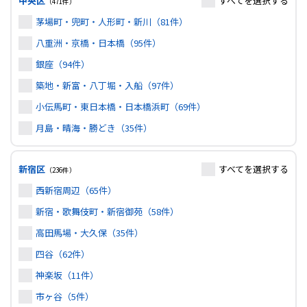
中央区
すべて
を選択する
（471件）
茅場町・兜町・人形町・新川（81件）
八重洲・京橋・日本橋（95件）
銀座（94件）
築地・新富・八丁堀・入船（97件）
小伝馬町・東日本橋・日本橋浜町（69件）
月島・晴海・勝どき（35件）
新宿区
すべて
を選択する
（236件）
西新宿周辺（65件）
新宿・歌舞伎町・新宿御苑（58件）
高田馬場・大久保（35件）
四谷（62件）
神楽坂（11件）
市ヶ谷（5件）