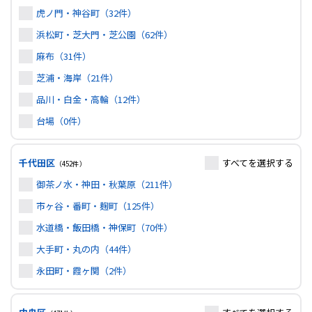
虎ノ門・神谷町（32件）
浜松町・芝大門・芝公園（62件）
麻布（31件）
芝浦・海岸（21件）
品川・白金・高輪（12件）
台場（0件）
千代田区
すべて
を選択する
（452件）
御茶ノ水・神田・秋葉原（211件）
市ヶ谷・番町・麹町（125件）
水道橋・飯田橋・神保町（70件）
大手町・丸の内（44件）
永田町・霞ヶ関（2件）