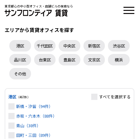
東京都心の中小型オフィス・店舗ビルの検索なら
エリアから賃貸オフィスを探す
港区
千代田区
中央区
新宿区
渋谷区
品川区
台東区
豊島区
文京区
横浜
その他
港区
すべて
を選択する
（467件）
新橋・汐留（94件）
赤坂・六本木（88件）
青山（38件）
田町・三田（89件）