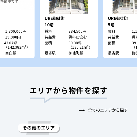
URE御徒町
URE御徒町
10階
5階
1,800,000円
賃料
984,500円
賃料
1,
19,000円
共益費
賃料に含む
共益費
賃
43.07坪
面積
39.38坪
面積
39
（142.382m²）
（130.21m²）
（1
目白駅
最寄駅
御徒町駅
最寄駅
御
エリアから物件を探す
全てのエリアから探す