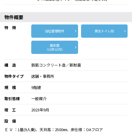
物件概要
特 徴
当社管理物件
男女トイレ別
築年数
（10年以内）
構 造
鉄筋コンクリート造／新耐震
物件タイプ
店舗・事務所
規 模
9階建
取引態様
一般媒介
竣 工
2023年9月
設 備
Ｅ Ｖ ：1基(9人乗)、天井高：2500㎜、床仕様：OAフロア