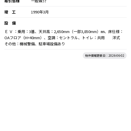
取引態様
一般媒介
竣 工
1990年3月
設 備
Ｅ Ｖ ：乗用：3基、天井高：2,650mm（一部3,850mm）㎜、床仕様：
OAフロア（H=40mm）、空調：セントラル、トイレ：共用 洋式
その他：機械警備、駐車場設備あり
物件情報更新日：2026-06-02