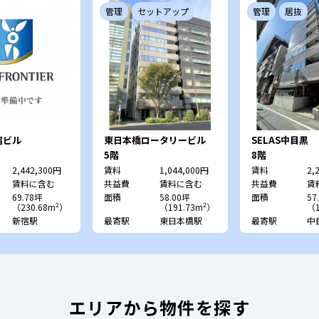
管理
セットアップ
管理
居抜
宿ビル
東日本橋ロータリービル
SELAS中目黒
ビル）
5階
8階
2,442,300円
賃料
1,044,000円
賃料
2,
賃料に含む
共益費
賃料に含む
共益費
賃
69.78坪
面積
58.00坪
面積
57
（230.68m²）
（191.73m²）
（1
新宿駅
最寄駅
東日本橋駅
最寄駅
中
エリアから物件を探す