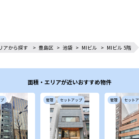
リアから探す
>
豊島区
>
池袋
>
MIビル
>
MIビル 5階
面積・エリアが近いおすすめ物件
ップ
管理
セットアップ
管理
セットア