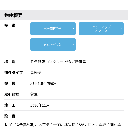
物件概要
特 徴
セットアップ
当社管理物件
オフィス
男女トイレ別
構 造
鉄骨鉄筋コンクリート造／新耐震
物件タイプ
事務所
規 模
地下1階付7階建
取引態様
貸主
竣 工
1986年11月
設 備
Ｅ Ｖ ：1基(9人乗)、天井高：―㎜、床仕様：OAフロア、空調：個別空