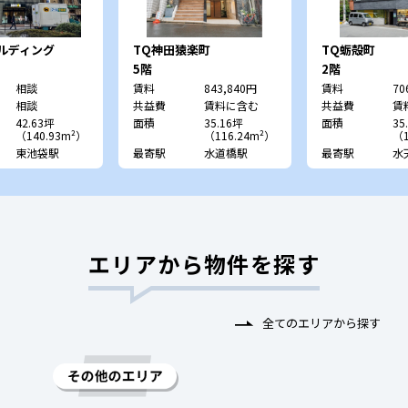
ルディング
TQ神田猿楽町
TQ蛎殻町
5階
2階
相談
賃料
843,840円
賃料
70
相談
共益費
賃料に含む
共益費
賃
42.63坪
面積
35.16坪
面積
35
（140.93m²）
（116.24m²）
（1
東池袋駅
最寄駅
水道橋駅
最寄駅
水
エリアから物件を探す
全てのエリアから探す